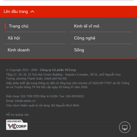
Lên đầu trang
Trang chủ
Kinh tế vĩ mô
Xã hội
Công nghệ
Kinh doanh
Sống
© Copyright 2012 - 2026 -
Công ty Cổ phần VCCorp.
Tầng 17, 19, 20, 21 Toà nhà Center Building - Hapulico Complex, Số 01, phố Nguyễn Huy
Tưởng, phường Thanh Xuân, thành phố Hà Nội
Giấy phép thiết lập trang thông tin điện tử tổng hợp trên internet số 3321/GP-TTĐT do Sở Thông
tin và Truyền thông TP Hà Nội cấp ngày 03 tháng 07 năm 2019.
Điện thoại: 024 7309 5555 Máy lẻ 41294. Fax: 024-39743413
Email: info@cafebiz.vn
Chịu trách nhiệm quản lý nội dung: Bà Nguyễn Bích Minh
Hỗ trợ quảng cáo: