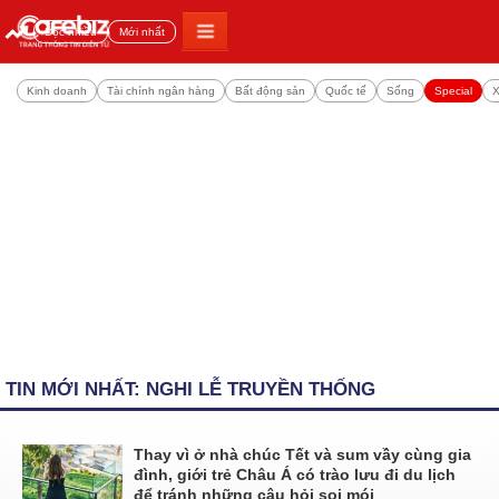
Đọc nhiều
Mới nhất
Kinh doanh
Tài chính ngân hàng
Bất động sản
Quốc tế
Sống
Special
X
TIN MỚI NHẤT: NGHI LỄ TRUYỀN THỐNG
Thay vì ở nhà chúc Tết và sum vầy cùng gia
đình, giới trẻ Châu Á có trào lưu đi du lịch
để tránh những câu hỏi soi mói