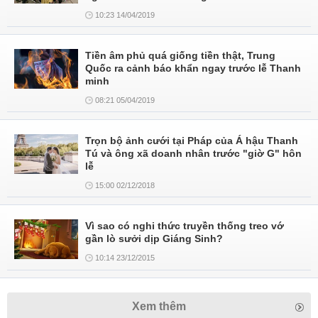
10:23 14/04/2019
Tiền âm phủ quá giống tiền thật, Trung
Quốc ra cảnh báo khẩn ngay trước lễ Thanh
minh
08:21 05/04/2019
Trọn bộ ảnh cưới tại Pháp của Á hậu Thanh
Tú và ông xã doanh nhân trước "giờ G" hôn
lễ
15:00 02/12/2018
Vì sao có nghi thức truyền thống treo vớ
gần lò sưởi dịp Giáng Sinh?
10:14 23/12/2015
Xem thêm