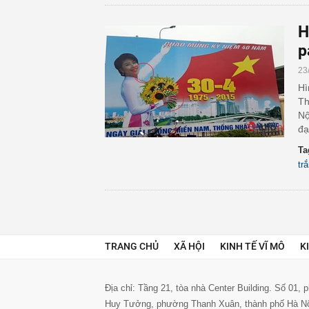
H
p
23
Hì
Th
Nộ
đạ
Ta
tr
TRANG CHỦ
XÃ HỘI
KINH TẾ VĨ MÔ
K
Địa chỉ: Tầng 21, tòa nhà Center Building. Số 01,
Huy Tưởng, phường Thanh Xuân, thành phố Hà N