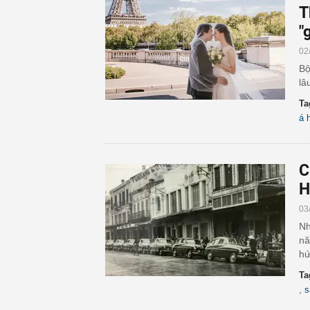
T
"
02
Bộ
lâ
Ta
á 
C
H
03
Nh
nă
hứ
Ta
,
s