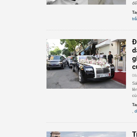
để
Ta
tr
Đ
d
g
c
08
Sá
lê
cù
Ta
,
d
T