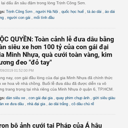
 lại dấu ấn sâu đậm trong lòng Trịnh Công Sơn.
,
,
,
,
gs:
Trịnh Công Sơn
người Hà Nội
quốc học huế
tà áo dài
áo dài
,
,
ắng
người con gái
mối tình đầu
ỘC QUYỀN: Toàn cảnh lễ đưa dâu bằng
àn siêu xe hơn 100 tỷ của con gái đại
ia Minh Nhựa, quà cưới toàn vàng, kim
ương đeo "đỏ tay"
/09/2019 01:52:00 PM
ng nay, con gái đầu lòng của đại gia Minh Nhựa đã chính thức
n xe hoa về nhà chồng. Buổi lễ đưa dâu đã được diễn ra vô
ng trang trọng tại nhà riêng của Minh Nhựa ở quận 6, TP.HCM.
,
,
,
gs:
dàn siêu xe
con gái đại gia
quay phim chụp ảnh
giới siêu giàu
,
,
,
àn xe đưa dâu
nhà đại gia
áo dài trắng
cô dâu chú rể
rọn bộ ảnh cưới tại Pháp của Á hậu