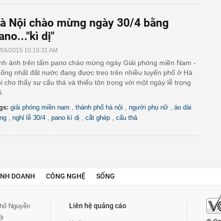
à Nội chào mừng ngày 30/4 bằng
ano..."kì dị"
/04/2015 10:10:31 AM
nh ảnh trên tấm pano chào mừng ngày Giải phóng miền Nam -
ống nhất đất nước đang được treo trên nhiều tuyến phố ở Hà
i cho thấy sự cẩu thả và thiếu tôn trọng với một ngày lễ trọng
i.
,
,
,
gs:
giải phóng miền nam
thành phố hà nội
người phụ nữ
áo dài
,
,
,
,
ắng
nghỉ lễ 30/4
pano kì dị
cắt ghép
cẩu thả
INH DOANH
CÔNG NGHỆ
SỐNG
Liên hệ quảng cáo
 phố Nguyễn
ội