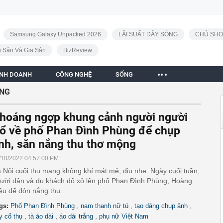
Samsung Galaxy Unpacked 2026
LÃI SUẤT DẬY SÓNG
CHỦ SHO
i Sản Và Gia Sản
BizReview
INH DOANH
CÔNG NGHỆ
SỐNG
ẮNG
hoáng ngợp khung cảnh người người
ổ về phố Phan Đình Phùng để chụp
nh, săn nắng thu thơ mộng
/10/2022 04:57:00 PM
 Nội cuối thu mang không khí mát mẻ, dịu nhẹ. Ngày cuối tuần,
ười dân và du khách đổ xô lên phố Phan Đình Phùng, Hoàng
ệu để đón nắng thu.
,
,
,
gs:
Phố Phan Đình Phùng
nam thanh nữ tú
tạo dáng chụp ảnh
,
,
,
y cổ thụ
tà áo dài
áo dài trắng
phụ nữ Việt Nam