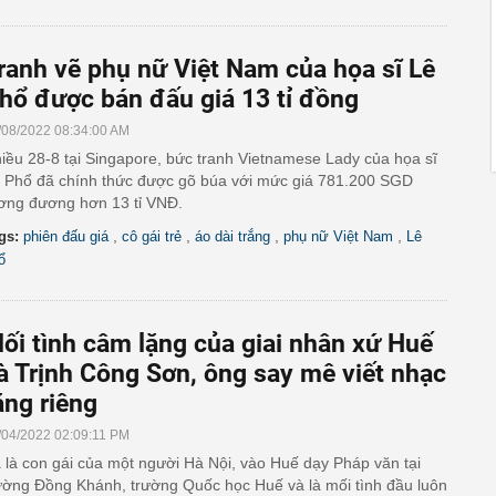
ranh vẽ phụ nữ Việt Nam của họa sĩ Lê
hổ được bán đấu giá 13 tỉ đồng
/08/2022 08:34:00 AM
iều 28-8 tại Singapore, bức tranh Vietnamese Lady của họa sĩ
 Phổ đã chính thức được gõ búa với mức giá 781.200 SGD
ơng đương hơn 13 tỉ VNĐ.
,
,
,
,
gs:
phiên đấu giá
cô gái trẻ
áo dài trắng
phụ nữ Việt Nam
Lê
ổ
ối tình câm lặng của giai nhân xứ Huế
à Trịnh Công Sơn, ông say mê viết nhạc
ặng riêng
/04/2022 02:09:11 PM
 là con gái của một người Hà Nội, vào Huế dạy Pháp văn tại
ường Đồng Khánh, trường Quốc học Huế và là mối tình đầu luôn