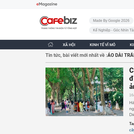
Bỏ qua điều hướng
CafeBiz - Trang chủ
Made By Google 2026
Kế Nghiệp - Góc Nhìn Tà
XÃ HỘI
KINH TẾ VĨ MÔ
K
Tin tức, bài viết mới nhất về :
ÁO DÀI TR
C
đ
ả
16
Hà
ng
Di
Ta
câ