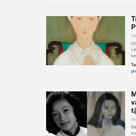
T
P
29
Ch
Lê
tư
Ta
ph
M
v
t
28
Bà
tr