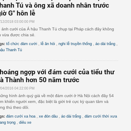
hanh Tú và ông xã doanh nhân trước
giờ G" hôn lễ
/12/2018 03:00:00 PM
 ảnh cưới của Á hậu Thanh Tú chụp tại Pháp cách đây không
u vừa được chia sẻ.
,
,
,
,
gs:
tổ chức đám cưới
lễ ăn hỏi
nghi lễ truyền thống
áo dài trắng
hậu Thanh Tú
hoáng ngợp với đám cưới của tiểu thư
à Thành hơn 50 năm trước
/04/2016 04:22:00 PM
ững hình ảnh quý giá về một đám cưới ở Hà Nội cách đây 54
m khiến người xem, đặc biệt là giới trẻ cực kỳ quan tâm và
ng thú theo dõi.
,
,
,
gs:
đám cưới xa hoa
xe đón dâu
áo dài trắng
đám cưới thời xưa
,
ang trọng
diêu xe