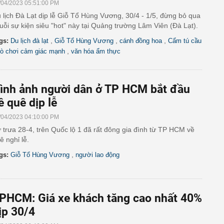
/04/2023 05:51:00 PM
 lịch Đà Lạt dịp lễ Giỗ Tổ Hùng Vương, 30/4 - 1/5, đừng bỏ qua
uỗi sự kiện siêu "hot" này tại Quảng trường Lâm Viên (Đà Lạt).
,
,
,
gs:
Du lịch đà lạt
Giỗ Tổ Hùng Vương
cánh đồng hoa
Cẩm tú cầu
,
rò chơi cảm giác mạnh
văn hóa ẩm thực
ình ảnh người dân ở TP HCM bắt đầu
ề quê dịp lễ
/04/2023 04:10:00 PM
 trưa 28-4, trên Quốc lộ 1 đã rất đông gia đình từ TP HCM về
ê nghỉ lễ.
,
gs:
Giỗ Tổ Hùng Vương
người lao động
PHCM: Giá xe khách tăng cao nhất 40%
ịp 30/4