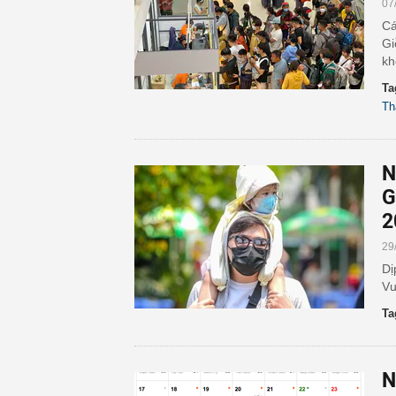
07
Cá
Gi
kh
Ta
Th
N
G
2
29
Dị
Vư
Ta
N