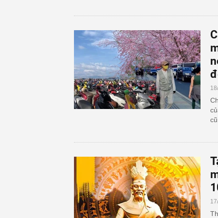
C
m
n
đ
18
Ch
củ
cũ
T
m
1
17
Th