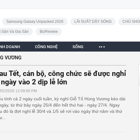
Samsung Galaxy Unpacked 2026
LÃI SUẤT DẬY SÓNG
CHỦ SHO
i Sản Và Gia Sản
BizReview
INH DOANH
CÔNG NGHỆ
SỐNG
NG VƯƠNG
au Tết, cán bộ, công chức sẽ được nghỉ
 ngày vào 2 dịp lễ lớn
/02/2026 12:09:00 PM
u tính cả 2 ngày cuối tuần, kỳ nghỉ Giỗ Tổ Hùng Vương kéo dài
ngày, từ thứ bảy ngày 25/4 đến hết thứ hai - ngày 27/4. Ngay
u đó là đợt nghỉ lễ 30/4 và 1/5 sẽ rơi vào ngày thứ năm và thứ
u...