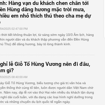
nh: Hàng vạn du khách chen chân tới
ền Hùng dâng hương mặc trời mưa,
hiều em nhỏ thích thú theo cha mẹ dự
ễ
/04/2025 02:47:00 PM
 thời tiết không thuận lợi, từ sáng sớm ngày 10/3 Âm lịch, hàng
hìn người dân và du khách thập phương vẫn đến Đền Hùng
hú Thọ) để dâng hương, bày tỏ lòng thành kính.
ghỉ lễ Giỗ Tổ Hùng Vương nên đi đâu,
àm gì?
/03/2025 08:40:00 AM
ày Giỗ Tổ Hùng Vương, biểu tượng cho giá trị văn hóa và
uyền thống thờ cúng tổ tiên, luôn được người dân Việt Nam chờ
n. Năm nay, dịp lễ rơi vào thứ Hai nên nhiều du khách tận dụng
 nghỉ dài cuối tuần, với đa dạng các loại hình nghỉ dưỡng trong
ớc và những chuyến du lịch quốc tế ngắn ngày.