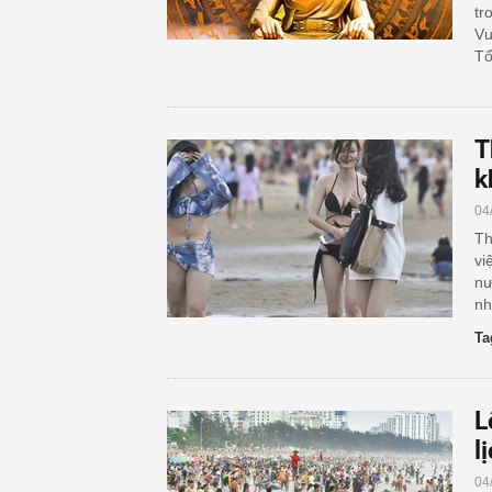
tr
Vư
T
T
k
04
Th
vi
nư
nh
Ta
L
l
04