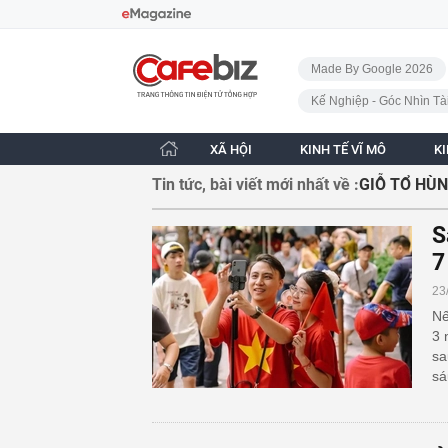
Bỏ qua điều hướng
CafeBiz - Trang chủ
Made By Google 2026
Kế Nghiệp - Góc Nhìn Tà
XÃ HỘI
KINH TẾ VĨ MÔ
K
Tin tức, bài viết mới nhất về :
GIỖ TỔ HÙ
S
7
23
Nế
3 
sa
sá