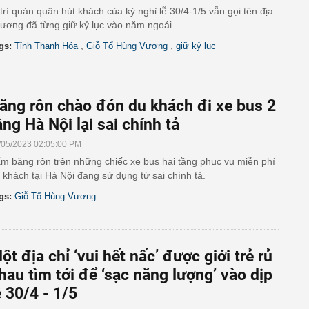
 trí quán quân hút khách của kỳ nghỉ lễ 30/4-1/5 vẫn gọi tên địa
ương đã từng giữ kỷ lục vào năm ngoái.
,
,
gs:
Tỉnh Thanh Hóa
Giỗ Tổ Hùng Vương
giữ kỷ lục
ăng rôn chào đón du khách đi xe bus 2
ầng Hà Nội lại sai chính tả
/05/2023 02:05:00 PM
m băng rôn trên những chiếc xe bus hai tầng phục vụ miễn phí
 khách tại Hà Nội đang sử dụng từ sai chính tả.
gs:
Giỗ Tổ Hùng Vương
ột địa chỉ ‘vui hết nấc’ được giới trẻ rủ
hau tìm tới để ‘sạc năng lượng’ vào dịp
ễ 30/4 - 1/5