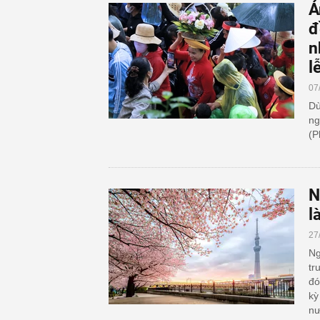
Ả
đ
n
l
07
Dù
ng
(P
N
l
27
Ng
tr
đó
kỳ
nư