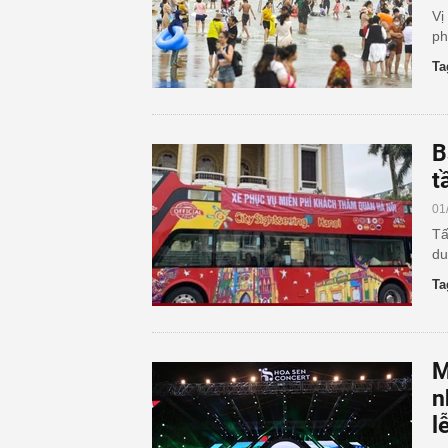
Vị
ph
Ta
B
t
01
Tấ
du
Ta
M
n
l