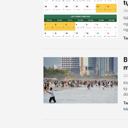
t
29
Nă
ng
ng
Ta
B
11
Kh
kỳ
đô
Ta
trà