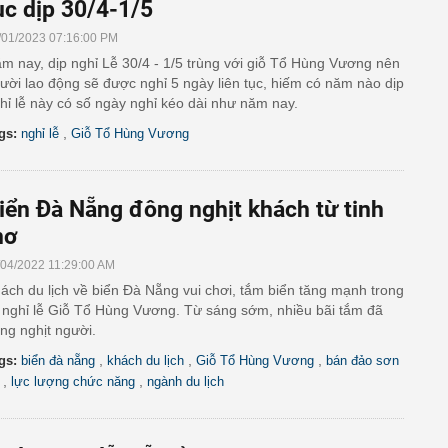
ục dịp 30/4-1/5
/01/2023 07:16:00 PM
m nay, dịp nghỉ Lễ 30/4 - 1/5 trùng với giỗ Tổ Hùng Vương nên
ười lao động sẽ được nghỉ 5 ngày liên tục, hiếm có năm nào dịp
hỉ lễ này có số ngày nghỉ kéo dài như năm nay.
,
gs:
nghỉ lễ
Giỗ Tổ Hùng Vương
iển Đà Nẵng đông nghịt khách từ tinh
mơ
/04/2022 11:29:00 AM
ách du lịch về biển Đà Nẵng vui chơi, tắm biển tăng mạnh trong
 nghỉ lễ Giỗ Tổ Hùng Vương. Từ sáng sớm, nhiều bãi tắm đã
ng nghịt người.
,
,
,
gs:
biển đà nẵng
khách du lịch
Giỗ Tổ Hùng Vương
bán đảo sơn
,
,
lực lượng chức năng
ngành du lịch