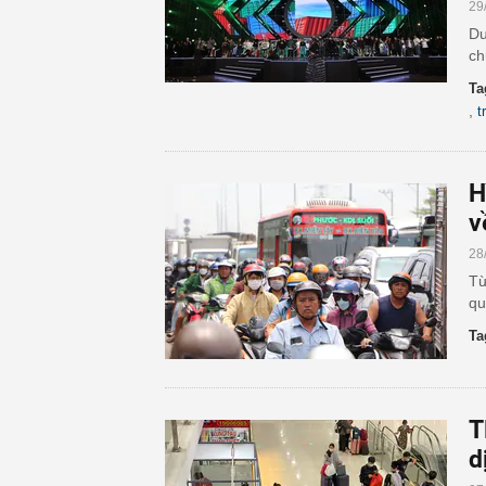
29
Du
ch
Ta
,
t
H
v
28
Từ
qu
Ta
T
d