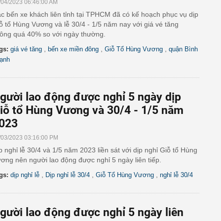
/04/2023 06:46:00 AM
c bến xe khách liên tỉnh tại TPHCM đã có kế hoạch phục vụ dịp
ỗ tổ Hùng Vương và lễ 30/4 - 1/5 năm nay với giá vé tăng
ông quá 40% so với ngày thường.
,
,
,
gs:
giá vé tăng
bến xe miền đông
Giỗ Tổ Hùng Vương
quận Bình
ạnh
gười lao động được nghỉ 5 ngày dịp
iỗ tổ Hùng Vương và 30/4 - 1/5 năm
023
/03/2023 03:16:00 PM
p nghỉ lễ 30/4 và 1/5 năm 2023 liền sát với dịp nghỉ Giỗ tổ Hùng
ơng nên người lao động được nghỉ 5 ngày liên tiếp.
,
,
,
gs:
dịp nghỉ lễ
Dịp nghỉ lễ 30/4
Giỗ Tổ Hùng Vương
nghỉ lễ 30/4
gười lao động được nghỉ 5 ngày liên