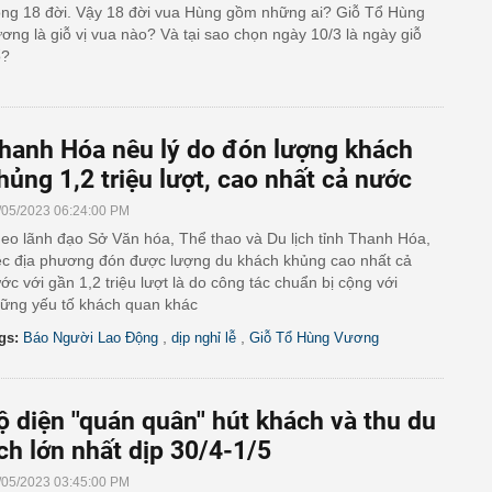
ong 18 đời. Vậy 18 đời vua Hùng gồm những ai? Giỗ Tổ Hùng
ơng là giỗ vị vua nào? Và tại sao chọn ngày 10/3 là ngày giỗ
ổ?
hanh Hóa nêu lý do đón lượng khách
hủng 1,2 triệu lượt, cao nhất cả nước
/05/2023 06:24:00 PM
eo lãnh đạo Sở Văn hóa, Thể thao và Du lịch tỉnh Thanh Hóa,
ệc địa phương đón được lượng du khách khủng cao nhất cả
ớc với gần 1,2 triệu lượt là do công tác chuẩn bị cộng với
ững yếu tố khách quan khác
,
,
gs:
Báo Người Lao Động
dịp nghỉ lễ
Giỗ Tổ Hùng Vương
ộ diện ''quán quân'' hút khách và thu du
ịch lớn nhất dịp 30/4-1/5
/05/2023 03:45:00 PM