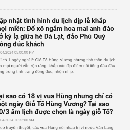
ập nhật tình hình du lịch dịp lễ khắp
ọi miền: Đổ xô ngắm hoa mai anh đào
ở kỳ lạ giữa hè Đà Lạt, đảo Phú Quý
ông đúc khách
/04/2024 05:00:00 PM
ỉ có 1 ngày nghỉ lễ Giỗ Tổ Hùng Vương nhưng tinh thần du lịch
a mọi người vẫn rộn ràng, khắp các địa điểm nổi tiếng đâu đâu
ng trong tình trạng đông đúc, nhộn nhịp.
ại sao có 18 vị vua Hùng nhưng chỉ có
ột ngày Giỗ Tổ Hùng Vương? Tại sao
0/3 âm lịch được chọn là ngày giỗ Tổ?
/04/2024 10:32:00 AM
eo truyền thuyết, các vua Hùng nối nhau trị vì nước Văn Lang