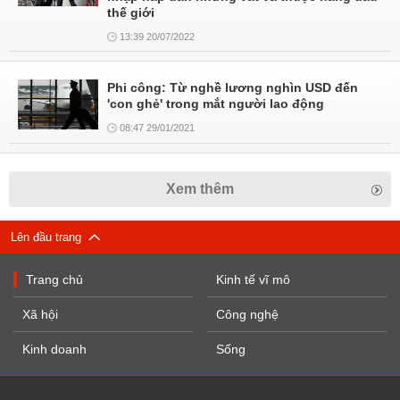
thế giới
13:39 20/07/2022
Phi công: Từ nghề lương nghìn USD đến
'con ghẻ' trong mắt người lao động
08:47 29/01/2021
Xem thêm
Lên đầu trang
Trang chủ
Kinh tế vĩ mô
Xã hội
Công nghệ
Kinh doanh
Sống