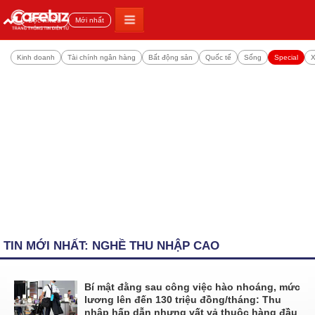
Đọc nhiều
Mới nhất
Kinh doanh
Tài chính ngân hàng
Bất động sản
Quốc tế
Sống
Special
X
TIN MỚI NHẤT: NGHỀ THU NHẬP CAO
Bí mật đằng sau công việc hào nhoáng, mức
lương lên đến 130 triệu đồng/tháng: Thu
nhập hấp dẫn nhưng vất vả thuộc hàng đầu