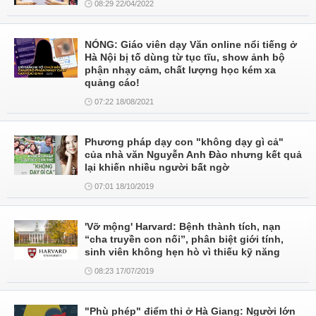
08:29 22/04/2022
NÓNG: Giáo viên dạy Văn online nổi tiếng ở
Hà Nội bị tố dùng từ tục tĩu, show ảnh bộ
phận nhạy cảm, chất lượng học kém xa
quảng cáo!
07:22 18/08/2021
Phương pháp dạy con "không dạy gì cả"
của nhà văn Nguyễn Anh Đào nhưng kết quả
lại khiến nhiều người bất ngờ
07:01 18/10/2019
'Vỡ mộng' Harvard: Bệnh thành tích, nạn
“cha truyền con nối”, phân biệt giới tính,
sinh viên không hẹn hò vì thiếu kỹ năng
08:23 17/07/2019
"Phù phép" điểm thi ở Hà Giang: Người lớn