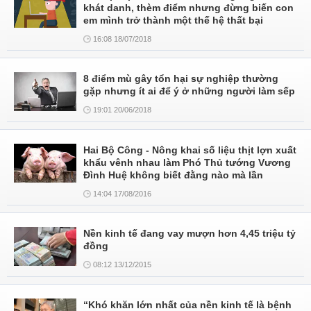
khát danh, thèm điểm nhưng đừng biến con
em mình trở thành một thế hệ thất bại
16:08 18/07/2018
8 điểm mù gây tổn hại sự nghiệp thường
gặp nhưng ít ai để ý ở những người làm sếp
19:01 20/06/2018
Hai Bộ Công - Nông khai số liệu thịt lợn xuất
khẩu vênh nhau làm Phó Thủ tướng Vương
Đình Huệ không biết đằng nào mà lần
14:04 17/08/2016
Nền kinh tế đang vay mượn hơn 4,45 triệu tỷ
đồng
08:12 13/12/2015
“Khó khăn lớn nhất của nền kinh tế là bệnh