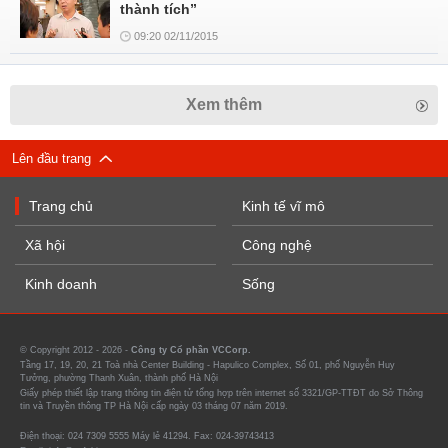
thành tích”
09:20 02/11/2015
Xem thêm
Lên đầu trang
Trang chủ
Kinh tế vĩ mô
Xã hội
Công nghệ
Kinh doanh
Sống
© Copyright 2012 - 2026 -
Công ty Cổ phần VCCorp.
Tầng 17, 19, 20, 21 Toà nhà Center Building - Hapulico Complex, Số 01, phố Nguyễn Huy
Tưởng, phường Thanh Xuân, thành phố Hà Nội
Giấy phép thiết lập trang thông tin điện tử tổng hợp trên internet số 3321/GP-TTĐT do Sở Thông
tin và Truyền thông TP Hà Nội cấp ngày 03 tháng 07 năm 2019.
Điện thoại: 024 7309 5555 Máy lẻ 41294. Fax: 024-39743413