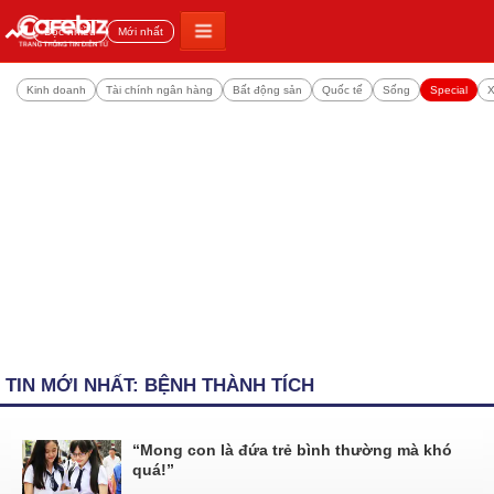
Đọc nhiều
Mới nhất
Kinh doanh
Tài chính ngân hàng
Bất động sản
Quốc tế
Sống
Special
X
TIN MỚI NHẤT: BỆNH THÀNH TÍCH
“Mong con là đứa trẻ bình thường mà khó
quá!”