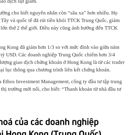
ao dịch sụt giảm.
trường cho biết nguyên nhân còn “sâu xa” hơn nhiều. Họ
g Tây và quốc tế đã rút tiền khỏi TTCK Trung Quốc, giảm
ế lớn thứ 2 thế giới. Điều này cũng ảnh hưởng đến TTCK
ong Kong đã giảm hơn 1/3 so với mức đỉnh vào giữa năm
 tỷ USD. Các doanh nghiệp Trung Quốc chiếm hơn 3/4
lượng giao dịch chứng khoán ở Hong Kong là từ các trader
ại lục thông qua chương trình liên kết chứng khoán.
ủa Ethos Investment Management, công ty đầu tư tập trung
thị trường mới nổi, cho biết: “Thanh khoản từ nhà đầu tư