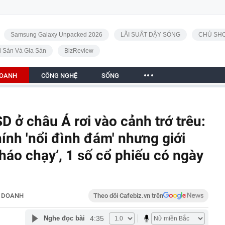
Samsung Galaxy Unpacked 2026
LÃI SUẤT DẬY SÓNG
CHỦ SHO
i Sản Và Gia Sản
BizReview
DOANH
CÔNG NGHỆ
SỐNG
 ở châu Á rơi vào cảnh trớ trêu:
hính 'nổi đình đám' nhưng giới
háo chạy’, 1 số cổ phiếu có ngày
H DOANH
Theo dõi Cafebiz.vn trên
4:35
Nghe đọc bài