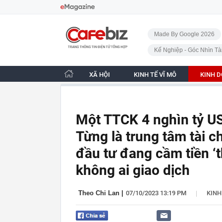
Bỏ qua điều hướng
CafeBiz - Trang chủ
Made By Google 2026
Kế Nghiệp - Góc Nhìn Tà
XÃ HỘI
KINH TẾ VĨ MÔ
KINH 
Một TTCK 4 nghìn tỷ USD
Từng là trung tâm tài c
đầu tư đang cầm tiền ‘t
không ai giao dịch
|
Theo Chi Lan
|
07/10/2023 13:19 PM
KIN