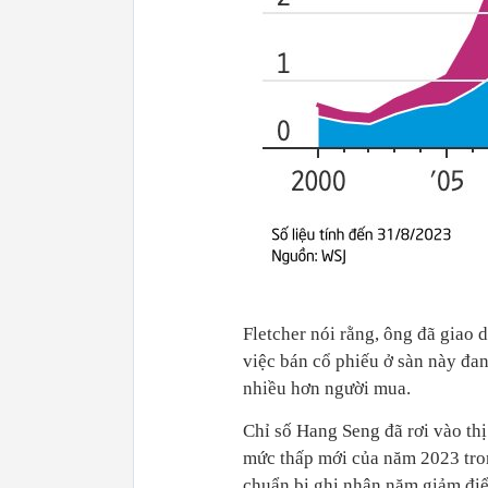
Fletcher nói rằng, ông đã giao
việc bán cổ phiếu ở sàn này đa
nhiều hơn người mua.
Chỉ số Hang Seng đã rơi vào th
mức thấp mới của năm 2023 tro
chuẩn bị ghi nhận năm giảm điểm