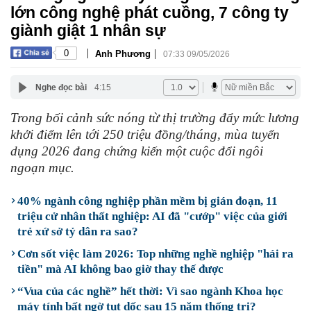
lớn công nghệ phát cuồng, 7 công ty
giành giật 1 nhân sự
|
|
0
Anh Phương
07:33 09/05/2026
Nghe đọc bài
4:15
Trong bối cảnh sức nóng từ thị trường đẩy mức lương
khởi điểm lên tới 250 triệu đồng/tháng, mùa tuyển
dụng 2026 đang chứng kiến một cuộc đổi ngôi
ngoạn mục.
40% ngành công nghiệp phần mềm bị gián đoạn, 11
triệu cử nhân thất nghiệp: AI đã "cướp" việc của giới
trẻ xứ sở tỷ dân ra sao?
Cơn sốt việc làm 2026: Top những nghề nghiệp "hái ra
tiền" mà AI không bao giờ thay thế được
“Vua của các nghề” hết thời: Vì sao ngành Khoa học
máy tính bất ngờ tụt dốc sau 15 năm thống trị?