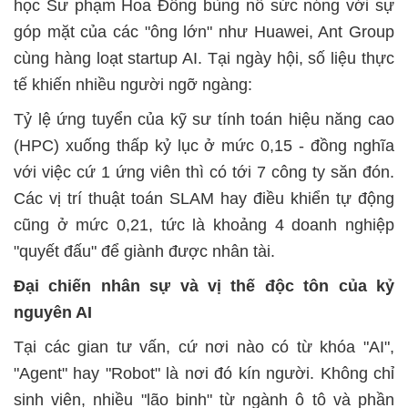
học Sư phạm Hoa Đông bùng nổ sức nóng với sự
góp mặt của các "ông lớn" như Huawei, Ant Group
cùng hàng loạt startup AI. Tại ngày hội, số liệu thực
tế khiến nhiều người ngỡ ngàng:
Tỷ lệ ứng tuyển của kỹ sư tính toán hiệu năng cao
(HPC) xuống thấp kỷ lục ở mức 0,15 - đồng nghĩa
với việc cứ 1 ứng viên thì có tới 7 công ty săn đón.
Các vị trí thuật toán SLAM hay điều khiển tự động
cũng ở mức 0,21, tức là khoảng 4 doanh nghiệp
"quyết đấu" để giành được nhân tài.
Đại chiến nhân sự và vị thế độc tôn của kỷ
nguyên AI
Tại các gian tư vấn, cứ nơi nào có từ khóa "AI",
"Agent" hay "Robot" là nơi đó kín người. Không chỉ
sinh viên, nhiều "lão binh" từ ngành ô tô và phần