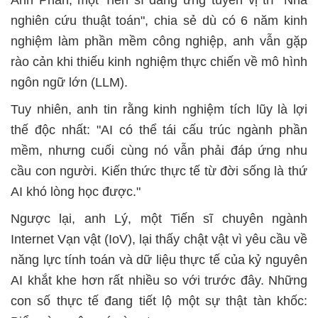
Anh Phàn, một Tiến sĩ đang ứng tuyển vị trí "Nhà
nghiên cứu thuật toán", chia sẻ dù có 6 năm kinh
nghiệm làm phần mềm công nghiệp, anh vẫn gặp
rào cản khi thiếu kinh nghiệm thực chiến về mô hình
ngôn ngữ lớn (LLM).
Tuy nhiên, anh tin rằng kinh nghiệm tích lũy là lợi
thế độc nhất: "AI có thể tái cấu trúc ngành phần
mềm, nhưng cuối cùng nó vẫn phải đáp ứng nhu
cầu con người. Kiến thức thực tế từ đời sống là thứ
AI khó lòng học được."
Ngược lại, anh Lý, một Tiến sĩ chuyên ngành
Internet Vạn vật (IoV), lại thấy chật vật vì yêu cầu về
năng lực tính toán và dữ liệu thực tế của kỷ nguyên
AI khắt khe hơn rất nhiều so với trước đây. Những
con số thực tế đang tiết lộ một sự thật tàn khốc: