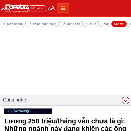
A
A
Đọc nhiều
Mới nhất
Kinh doanh
Tài chính ngân hàng
Bất động sản
Quốc tế
Sống
Special
X
Công nghệ
Lương 250 triệu/tháng vẫn chưa là gì:
Những ngành này đang khiến các ông