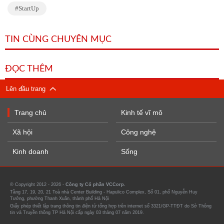
StartUp
TIN CÙNG CHUYÊN MỤC
ĐỌC THÊM
Lên đầu trang
Trang chủ
Kinh tế vĩ mô
Xã hội
Công nghệ
Kinh doanh
Sống
© Copyright 2012 - 2026 -
Công ty Cổ phần VCCorp.
Tầng 17, 19, 20, 21 Toà nhà Center Building - Hapulico Complex, Số 01, phố Nguyễn Huy
Tưởng, phường Thanh Xuân, thành phố Hà Nội
Giấy phép thiết lập trang thông tin điện tử tổng hợp trên internet số 3321/GP-TTĐT do Sở Thông
tin và Truyền thông TP Hà Nội cấp ngày 03 tháng 07 năm 2019.