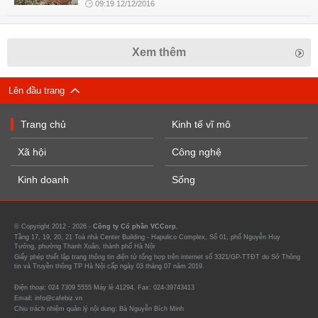
09:19 12/12/2016
Xem thêm
Lên đầu trang
Trang chủ
Kinh tế vĩ mô
Xã hội
Công nghệ
Kinh doanh
Sống
© Copyright 2012 - 2026 -
Công ty Cổ phần VCCorp.
Tầng 17, 19, 20, 21 Toà nhà Center Building - Hapulico Complex, Số 01, phố Nguyễn Huy
Tưởng, phường Thanh Xuân, thành phố Hà Nội
Giấy phép thiết lập trang thông tin điện tử tổng hợp trên internet số 3321/GP-TTĐT do Sở Thông
tin và Truyền thông TP Hà Nội cấp ngày 03 tháng 07 năm 2019.
Điện thoại: 024 7309 5555 Máy lẻ 41294. Fax: 024-39743413
Email: info@cafebiz.vn
Chịu trách nhiệm quản lý nội dung: Bà Nguyễn Bích Minh