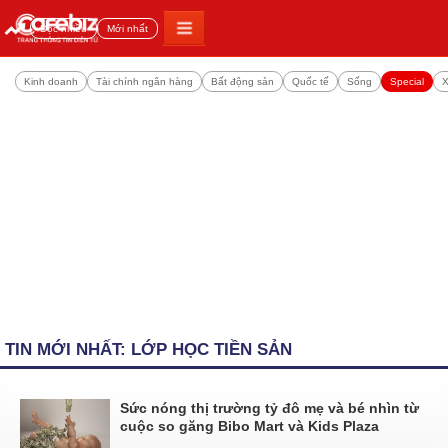
Đọc nhiều
Mới nhất
Kinh doanh
Tài chính ngân hàng
Bất động sản
Quốc tế
Sống
Special
X
TIN MỚI NHẤT: LỚP HỌC TIỀN SẢN
Sức nóng thị trường tỷ đô mẹ và bé nhìn từ
cuộc so găng Bibo Mart và Kids Plaza