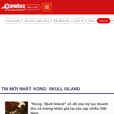
Đọc nhiều
Mới nhất
Kinh doanh
Tài chính ngân hàng
Bất động sản
Quốc tế
Sống
Special
X
TIN MỚI NHẤT: KONG: SKULL ISLAND
"Kong: Skull Island" xô đổ mọi kỷ lục doanh
thu và lượng khán giả tại các rạp chiếu Việt
Nam