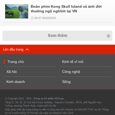
Đoàn phim Kong Skull Island và ảnh đời
thường ngộ nghĩnh tại VN
09:47 05/03/2016
Xem thêm
Lên đầu trang
Trang chủ
Kinh tế vĩ mô
Xã hội
Công nghệ
Kinh doanh
Sống
© Copyright 2012 - 2026 -
Công ty Cổ phần VCCorp.
Tầng 17, 19, 20, 21 Toà nhà Center Building - Hapulico Complex, Số 01, phố Nguyễn Huy
Tưởng, phường Thanh Xuân, thành phố Hà Nội
Giấy phép thiết lập trang thông tin điện tử tổng hợp trên internet số 3321/GP-TTĐT do Sở Thông
tin và Truyền thông TP Hà Nội cấp ngày 03 tháng 07 năm 2019.