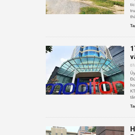
tí
tr
th
Ta
1
v
07
Ủy
Đứ
ho
KT
tă
Ta
H