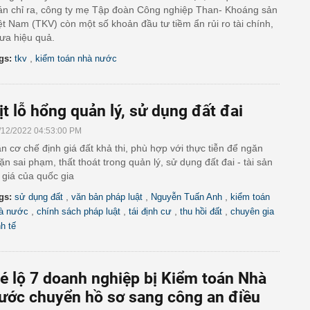
án chỉ ra, công ty mẹ Tập đoàn Công nghiệp Than- Khoáng sản
ệt Nam (TKV) còn một số khoản đầu tư tiềm ẩn rủi ro tài chính,
ưa hiệu quả.
,
gs:
tkv
kiểm toán nhà nước
ịt lỗ hổng quản lý, sử dụng đất đai
/12/2022 04:53:00 PM
n cơ chế định giá đất khả thi, phù hợp với thực tiễn để ngăn
ặn sai phạm, thất thoát trong quản lý, sử dụng đất đai - tài sản
 giá của quốc gia
,
,
,
gs:
sử dụng đất
văn bản pháp luật
Nguyễn Tuấn Anh
kiểm toán
,
,
,
,
à nước
chính sách pháp luật
tái định cư
thu hồi đất
chuyên gia
nh tế
é lộ 7 doanh nghiệp bị Kiểm toán Nhà
ước chuyển hồ sơ sang công an điều