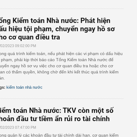
ổng Kiểm toán Nhà nước: Phát hiện
ấu hiệu tội phạm, chuyển ngay hồ sơ
ho cơ quan điều tra
/02/2023 09:02:00 PM
ong quá trình kiểm toán, nếu phát hiện các vi phạm có dấu hiệu
i phạm, phải kịp thời báo cáo Tổng Kiểm toán Nhà nước để
uyển ngay hồ sơ vụ việc cho cơ quan điều tra hoặc cho cơ
an có thẩm quyền, không chờ đến khi kết thúc quá trình kiểm
án.
gs:
kiểm toán nhà nước
iểm toán Nhà nước: TKV còn một số
hoản đầu tư tiềm ẩn rủi ro tài chính
/02/2023 07:47:00 PM
ong quản lý các khoản đầu tư tài chính dài hạn, cơ quan kiểm