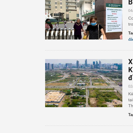
B
04
Cơ
tr
Ta
đả
X
K
đ
02
Ki
tạ
Th
Ta