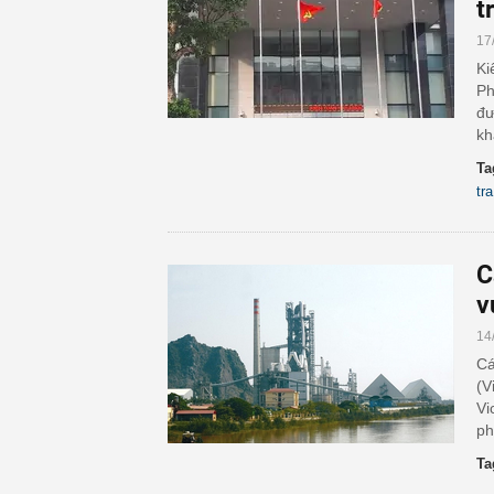
t
17
Ki
Ph
đư
kh
Ta
tra
C
v
14
Cá
(V
Vi
ph
Ta