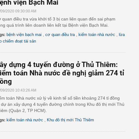
ệnh viện Bạch Mai
/09/2020 09:30:00 AM
 quan điều tra vừa khởi tố 3 bị can liên quan đến sai phạm
ong quá trình liên doanh liên kết tại Bệnh viện Bạch Mai.
,
,
,
gs:
bệnh viện bạch mai
cơ quan điều tra
kiểm toán nhà nước
lừa
o chiếm đoạt tài sản
ây dựng 4 tuyến đường ở Thủ Thiêm:
iểm toán Nhà nước đề nghị giảm 274 tỉ
ồng
/09/2020 10:43:26 AM
ểm toán Nhà nước xử lý về kinh tế số tiền khoảng 274 tỉ đồng
i dự án xây dựng 4 tuyến đường chính trong Khu đô thị mới Thủ
iêm (Quận 2, TP HCM).
,
gs:
kiểm toán nhà nước
Khu đô thị mới Thủ Thiêm