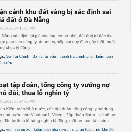
ận cảnh khu đất vàng bị xác định sai
iá đất ở Đà Nẵng
/06/2023 04:15:00 PM
 Nẵng xác định lại giá của loạt cơ sở nhà, đất ở vị trí đắc địa
ợc giao cho công ty, doanh nghiệp sai quy định gây thất thoát
ng chục tỷ đồng.
,
,
,
gs:
Sở Tài Chính
đơn vị tư vấn
thanh tra chính phủ
kiểm toán
à nước
oạt tập đoàn, tổng công ty vướng nợ
hó đòi, thua lỗ nghìn tỷ
/05/2023 03:24:00 PM
eo Kiểm toán Nhà nước, các tập đoàn, tổng công ty sử dụng
n nhà nước như Vinafood1, Vicem, Tập đoàn Satra…có số nợ
n, đầu tư thua lỗ hàng nghìn tỷ đồng, mất an toàn tài chính.
,
,
,
gs:
vốn nhà nước
kiểm toán nhà nước
mất an toàn
nợ khó đòi