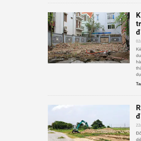
K
t
đ
02
Ki
du
hà
th
dụ
Ta
R
đ
22
Đố
di