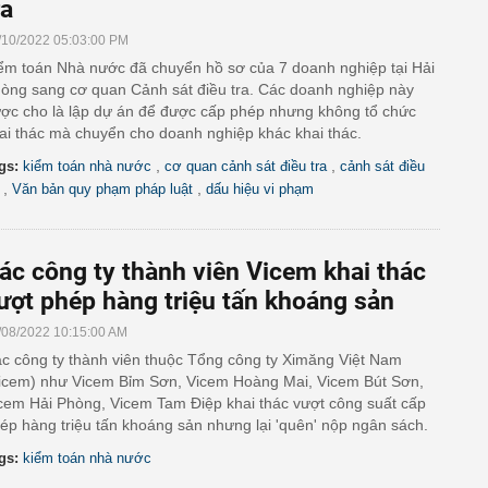
ra
/10/2022 05:03:00 PM
ểm toán Nhà nước đã chuyển hồ sơ của 7 doanh nghiệp tại Hải
òng sang cơ quan Cảnh sát điều tra. Các doanh nghiệp này
ợc cho là lập dự án để được cấp phép nhưng không tổ chức
ai thác mà chuyển cho doanh nghiệp khác khai thác.
,
,
gs:
kiểm toán nhà nước
cơ quan cảnh sát điều tra
cảnh sát điều
,
,
Văn bản quy phạm pháp luật
dấu hiệu vi phạm
ác công ty thành viên Vicem khai thác
ượt phép hàng triệu tấn khoáng sản
/08/2022 10:15:00 AM
c công ty thành viên thuộc Tổng công ty Ximăng Việt Nam
icem) như Vicem Bỉm Sơn, Vicem Hoàng Mai, Vicem Bút Sơn,
cem Hải Phòng, Vicem Tam Điệp khai thác vượt công suất cấp
ép hàng triệu tấn khoáng sản nhưng lại 'quên' nộp ngân sách.
gs:
kiểm toán nhà nước