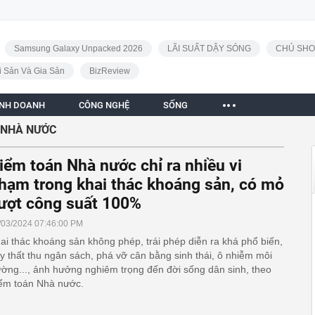
Samsung Galaxy Unpacked 2026
LÃI SUẤT DẬY SÓNG
CHỦ SHO
i Sản Và Gia Sản
BizReview
INH DOANH
CÔNG NGHỆ
SỐNG
 NHÀ NƯỚC
iểm toán Nhà nước chỉ ra nhiều vi
hạm trong khai thác khoáng sản, có mỏ
ượt công suất 100%
/03/2024 07:46:00 PM
ai thác khoáng sản không phép, trái phép diễn ra khá phổ biến,
y thất thu ngân sách, phá vỡ cân bằng sinh thái, ô nhiễm môi
ường..., ảnh hưởng nghiêm trọng đến đời sống dân sinh, theo
ểm toán Nhà nước.