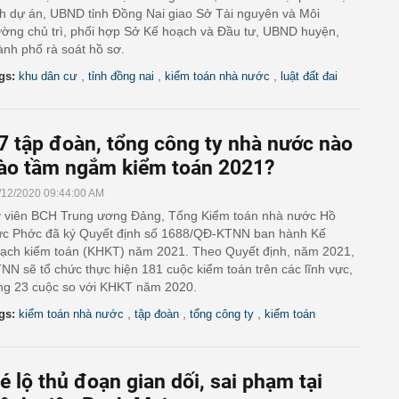
ch dự án, UBND tỉnh Đồng Nai giao Sở Tài nguyên và Môi
ường chủ trì, phối hợp Sở Kế hoạch và Đầu tư, UBND huyện,
ành phố rà soát hồ sơ.
,
,
,
gs:
khu dân cư
tỉnh đồng nai
kiểm toán nhà nước
luật đất đai
7 tập đoàn, tổng công ty nhà nước nào
ào tầm ngắm kiểm toán 2021?
/12/2020 09:44:00 AM
 viên BCH Trung ương Đảng, Tổng Kiểm toán nhà nước Hồ
c Phớc đã ký Quyết định số 1688/QĐ-KTNN ban hành Kế
ạch kiểm toán (KHKT) năm 2021. Theo Quyết định, năm 2021,
NN sẽ tổ chức thực hiện 181 cuộc kiểm toán trên các lĩnh vực,
ng 23 cuộc so với KHKT năm 2020.
,
,
,
gs:
kiểm toán nhà nước
tập đoàn
tổng công ty
kiểm toán
é lộ thủ đoạn gian dối, sai phạm tại