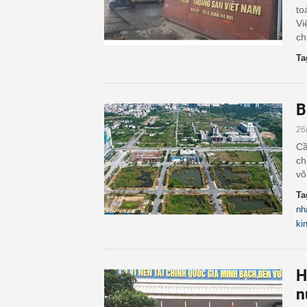
to
Vi
ch
Ta
B
26
Cầ
ch
vô
Ta
nh
ki
H
n