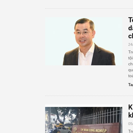
T
d
c
24
Tr
tộ
ch
qu
to
Ta
K
k
05
Tr