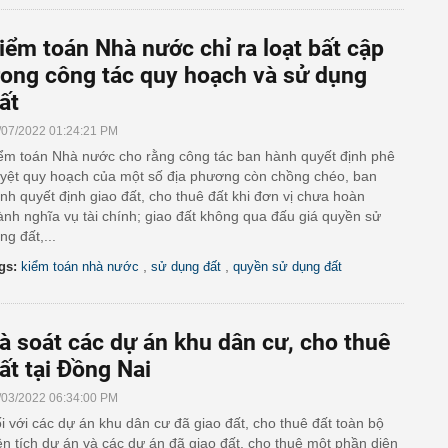
iểm toán Nhà nước chỉ ra loạt bất cập
rong công tác quy hoạch và sử dụng
ất
/07/2022 01:24:21 PM
ểm toán Nhà nước cho rằng công tác ban hành quyết định phê
yệt quy hoạch của một số địa phương còn chồng chéo, ban
nh quyết định giao đất, cho thuê đất khi đơn vị chưa hoàn
ành nghĩa vụ tài chính; giao đất không qua đấu giá quyền sử
ng đất,...
,
,
gs:
kiểm toán nhà nước
sử dụng đất
quyền sử dụng đất
à soát các dự án khu dân cư, cho thuê
ất tại Đồng Nai
/03/2022 06:34:00 PM
i với các dự án khu dân cư đã giao đất, cho thuê đất toàn bộ
ện tích dự án và các dự án đã giao đất, cho thuê một phần diện