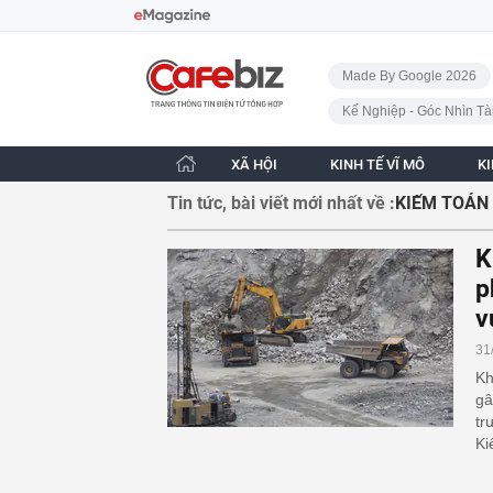
Bỏ qua điều hướng
CafeBiz - Trang chủ
Made By Google 2026
Kế Nghiệp - Góc Nhìn Tà
XÃ HỘI
KINH TẾ VĨ MÔ
K
Tin tức, bài viết mới nhất về :
KIẾM TOÁN
K
p
v
31
Kh
gâ
tr
Ki