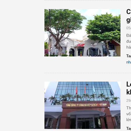
C
g
05
Đà
đư
hà
Ta
nh
L
k
29
Th
vố
lớ
Ta