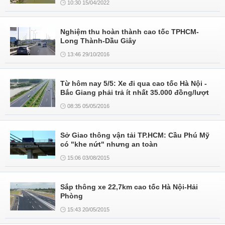
10:30 15/04/2022
Nghiệm thu hoàn thành cao tốc TPHCM-
Long Thành-Dầu Giây
13:46 29/10/2016
Từ hôm nay 5/5: Xe đi qua cao tốc Hà Nội -
Bắc Giang phải trả ít nhất 35.000 đồng/lượt
08:35 05/05/2016
Sở Giao thông vận tải TP.HCM: Cầu Phú Mỹ
có "khe nứt" nhưng an toàn
15:06 03/08/2015
Sắp thông xe 22,7km cao tốc Hà Nội-Hải
Phòng
15:43 20/05/2015