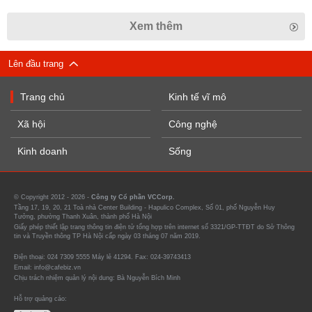
Xem thêm
Lên đầu trang
Trang chủ
Kinh tế vĩ mô
Xã hội
Công nghệ
Kinh doanh
Sống
© Copyright 2012 - 2026 -
Công ty Cổ phần VCCorp.
Tầng 17, 19, 20, 21 Toà nhà Center Building - Hapulico Complex, Số 01, phố Nguyễn Huy
Tưởng, phường Thanh Xuân, thành phố Hà Nội
Giấy phép thiết lập trang thông tin điện tử tổng hợp trên internet số 3321/GP-TTĐT do Sở Thông
tin và Truyền thông TP Hà Nội cấp ngày 03 tháng 07 năm 2019.
Điện thoại: 024 7309 5555 Máy lẻ 41294. Fax: 024-39743413
Email: info@cafebiz.vn
Chịu trách nhiệm quản lý nội dung: Bà Nguyễn Bích Minh
Hỗ trợ quảng cáo: