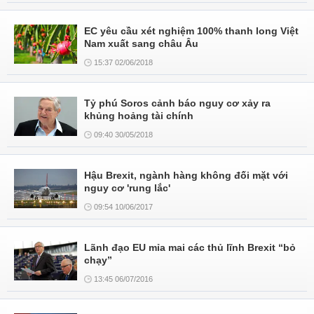
EC yêu cầu xét nghiệm 100% thanh long Việt
Nam xuất sang châu Âu
15:37 02/06/2018
Tỷ phú Soros cảnh báo nguy cơ xảy ra
khủng hoảng tài chính
09:40 30/05/2018
Hậu Brexit, ngành hàng không đối mặt với
nguy cơ 'rung lắc'
09:54 10/06/2017
Lãnh đạo EU mỉa mai các thủ lĩnh Brexit “bỏ
chạy”
13:45 06/07/2016