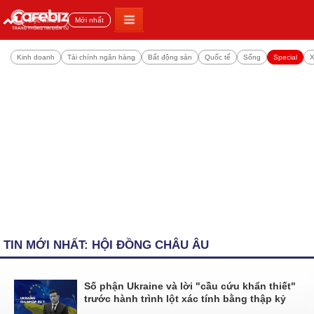
Đọc nhiều
Mới nhất
Kinh doanh
Tài chính ngân hàng
Bất động sản
Quốc tế
Sống
Special
X
TIN MỚI NHẤT: HỘI ĐỒNG CHÂU ÂU
Số phận Ukraine và lời "cầu cứu khẩn thiết"
trước hành trình lột xác tính bằng thập kỷ