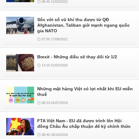
08:45 11/03/2022
Sốc với số vũ khí thu được từ QĐ
Afghanistan, Taliban giờ mạnh ngang quốc
gia NATO
07:55 17/08/2021
Brexit - Những điều sẽ thay đổi từ 1/2
13:15 01/02/2020
Những mặt hàng Việt có lợi nhất khi EU miễn
thuế
08:14 01/07/2019
FTA Việt Nam - EU đã được trình lên Hội
đồng Châu Âu chấp thuận để ký chính thức
08:45 26/10/2018