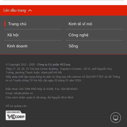
Lên đầu trang
Trang chủ
Kinh tế vĩ mô
Xã hội
Công nghệ
Kinh doanh
Sống
© Copyright 2012 - 2026 -
Công ty Cổ phần VCCorp.
Tầng 17, 19, 20, 21 Toà nhà Center Building - Hapulico Complex, Số 01, phố Nguyễn Huy
Tưởng, phường Thanh Xuân, thành phố Hà Nội
Giấy phép thiết lập trang thông tin điện tử tổng hợp trên internet số 3321/GP-TTĐT do Sở Thông
tin và Truyền thông TP Hà Nội cấp ngày 03 tháng 07 năm 2019.
Điện thoại: 024 7309 5555 Máy lẻ 41294. Fax: 024-39743413
Email: info@cafebiz.vn
Chịu trách nhiệm quản lý nội dung: Bà Nguyễn Bích Minh
Hỗ trợ quảng cáo: