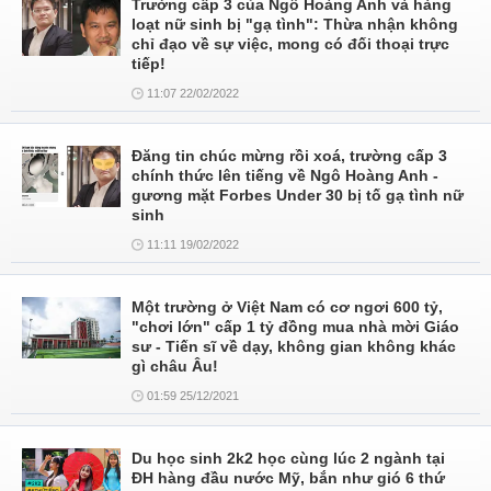
Trường cấp 3 của Ngô Hoàng Anh và hàng
loạt nữ sinh bị "gạ tình": Thừa nhận không
chỉ đạo về sự việc, mong có đối thoại trực
tiếp!
11:07 22/02/2022
Đăng tin chúc mừng rồi xoá, trường cấp 3
chính thức lên tiếng về Ngô Hoàng Anh -
gương mặt Forbes Under 30 bị tố gạ tình nữ
sinh
11:11 19/02/2022
Một trường ở Việt Nam có cơ ngơi 600 tỷ,
"chơi lớn" cấp 1 tỷ đồng mua nhà mời Giáo
sư - Tiến sĩ về dạy, không gian không khác
gì châu Âu!
01:59 25/12/2021
Du học sinh 2k2 học cùng lúc 2 ngành tại
ĐH hàng đầu nước Mỹ, bắn như gió 6 thứ