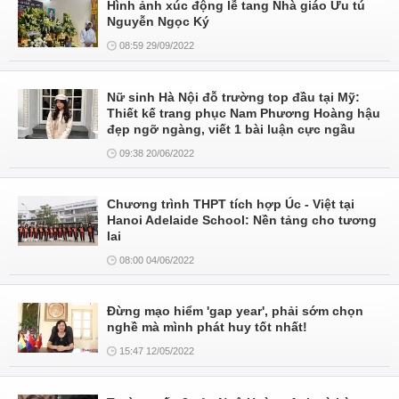
Hình ảnh xúc động lễ tang Nhà giáo Ưu tú
Nguyễn Ngọc Ký
08:59 29/09/2022
Nữ sinh Hà Nội đỗ trường top đầu tại Mỹ:
Thiết kế trang phục Nam Phương Hoàng hậu
đẹp ngỡ ngàng, viết 1 bài luận cực ngầu
09:38 20/06/2022
Chương trình THPT tích hợp Úc - Việt tại
Hanoi Adelaide School: Nền tảng cho tương
lai
08:00 04/06/2022
Đừng mạo hiểm 'gap year', phải sớm chọn
nghề mà mình phát huy tốt nhất!
15:47 12/05/2022