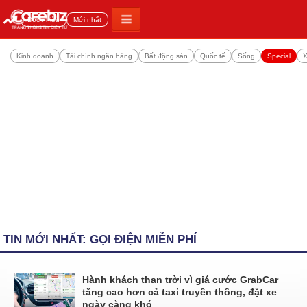
Đọc nhiều
Mới nhất
Kinh doanh
Tài chính ngân hàng
Bất động sản
Quốc tế
Sống
Special
X
TIN MỚI NHẤT: GỌI ĐIỆN MIỄN PHÍ
Hành khách than trời vì giá cước GrabCar
tăng cao hơn cả taxi truyền thống, đặt xe
ngày càng khó