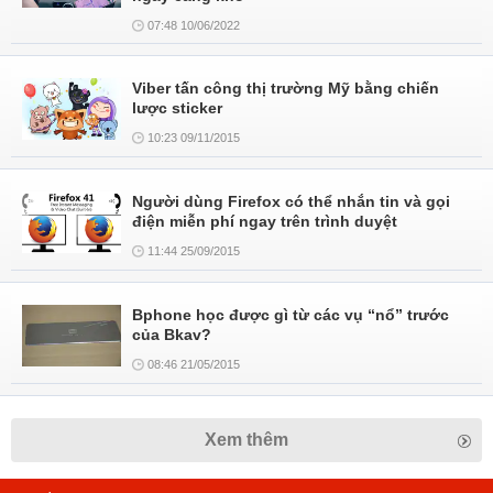
07:48 10/06/2022
Viber tấn công thị trường Mỹ bằng chiến
lược sticker
10:23 09/11/2015
Người dùng Firefox có thể nhắn tin và gọi
điện miễn phí ngay trên trình duyệt
11:44 25/09/2015
Bphone học được gì từ các vụ “nổ” trước
của Bkav?
08:46 21/05/2015
Xem thêm