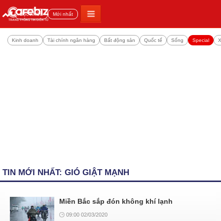
Đọc nhiều
Mới nhất
Kinh doanh
Tài chính ngân hàng
Bất động sản
Quốc tế
Sống
Special
X
TIN MỚI NHẤT: GIÓ GIẬT MẠNH
Miền Bắc sắp đón không khí lạnh
09:00 02/03/2020