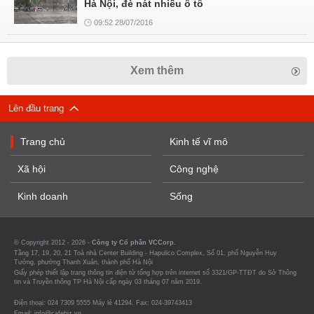
Hà Nội, đè nát nhiều ô tô
09:52 28/07/2016
Xem thêm
Lên đầu trang
Trang chủ
Kinh tế vĩ mô
Xã hội
Công nghệ
Kinh doanh
Sống
© Copyright 2012 - 2026 -
Công ty Cổ phần VCCorp.
Tầng 17, 19, 20, 21 Toà nhà Center Building - Hapulico Complex, Số 01, phố Nguyễn Huy
Tưởng, phường Thanh Xuân, thành phố Hà Nội
Giấy phép thiết lập trang thông tin điện tử tổng hợp trên internet số 3321/GP-TTĐT do Sở Thông
tin và Truyền thông TP Hà Nội cấp ngày 03 tháng 07 năm 2019.
Điện thoại: 024 7309 5555 Máy lẻ 41294. Fax: 024-39743413
Email: info@cafebiz.vn