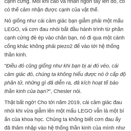
cạnh cứng. Mỗi khi cào và nhấn ngón tay lên đó, cô
có thể cảm nhận được cạnh của vật thể.
Nó giống như cái cảm giác bạn giẫm phải một mẩu
LEGO, và cơn đau nhói bắt đầu hành trình từ phần
cạnh cứng đè ép vào chân bạn, nó đi qua một cánh
cổng khác không phải piezo2 để vào tới hệ thống
thần kinh.
"
Điều đó cũng giống như khi bạn bị ai đó véo, cái
cảm giác đó, chúng ta không hiểu được nó ở cấp độ
phân tử, những gì đã diễn ra, đã kích hoạt tế bào
thần kinh của bạn?
", Chesler nói.
Thật bất ngờ! Cho tới năm 2019, cái cảm giác đau
nhói khi vừa giẫm lên một mẩu LEGO vẫn là một bí
ẩn của khoa học. Chúng ta không biết cơn đau ấy
đã thâm nhập vào hệ thống thần kinh của mình như