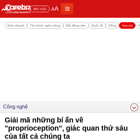
A
A
Đọc nhiều
Mới nhất
Kinh doanh
Tài chính ngân hàng
Bất động sản
Quốc tế
Sống
Special
X
Công nghệ
Giải mã những bí ẩn về
"proprioception", giác quan thứ sáu
của tất cả chúng ta