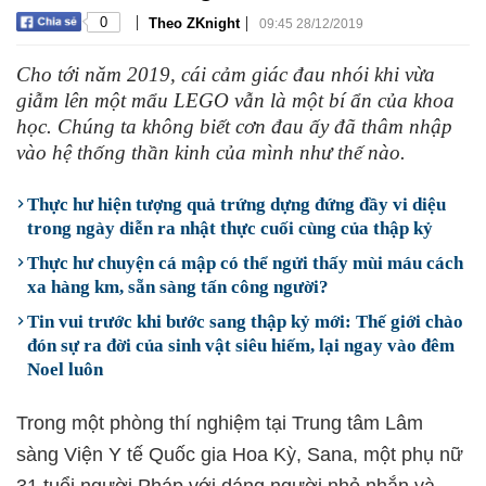
|
|
0
Theo ZKnight
09:45 28/12/2019
Cho tới năm 2019, cái cảm giác đau nhói khi vừa
giẫm lên một mẩu LEGO vẫn là một bí ẩn của khoa
học. Chúng ta không biết cơn đau ấy đã thâm nhập
vào hệ thống thần kinh của mình như thế nào.
Thực hư hiện tượng quả trứng dựng đứng đầy vi diệu
trong ngày diễn ra nhật thực cuối cùng của thập kỷ
Thực hư chuyện cá mập có thể ngửi thấy mùi máu cách
xa hàng km, sẵn sàng tấn công người?
Tin vui trước khi bước sang thập kỷ mới: Thế giới chào
đón sự ra đời của sinh vật siêu hiếm, lại ngay vào đêm
Noel luôn
Trong một phòng thí nghiệm tại Trung tâm Lâm
sàng Viện Y tế Quốc gia Hoa Kỳ, Sana, một phụ nữ