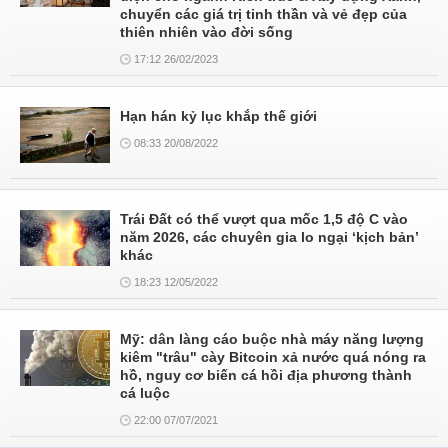
chuyển các giá trị tinh thần và vẻ đẹp của
thiên nhiên vào đời sống
17:12 26/02/2023
Hạn hán kỷ lục khắp thế giới
08:33 20/08/2022
Trái Đất có thể vượt qua mốc 1,5 độ C vào
năm 2026, các chuyên gia lo ngại ‘kịch bản’
khác
18:23 12/05/2022
Mỹ: dân làng cáo buộc nhà máy năng lượng
kiêm "trâu" cày Bitcoin xả nước quá nóng ra
hồ, nguy cơ biến cá hồi địa phương thành
cá luộc
22:00 07/07/2021