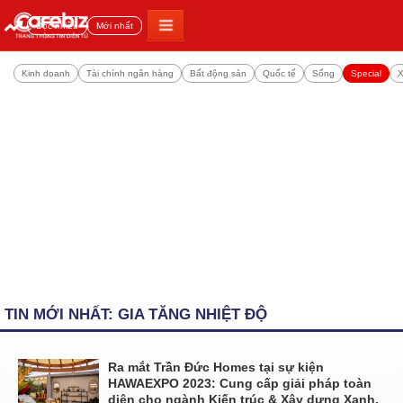
Đọc nhiều
Mới nhất
Kinh doanh
Tài chính ngân hàng
Bất động sản
Quốc tế
Sống
Special
X
TIN MỚI NHẤT: GIA TĂNG NHIỆT ĐỘ
Ra mắt Trần Đức Homes tại sự kiện
HAWAEXPO 2023: Cung cấp giải pháp toàn
diện cho ngành Kiến trúc & Xây dựng Xanh,