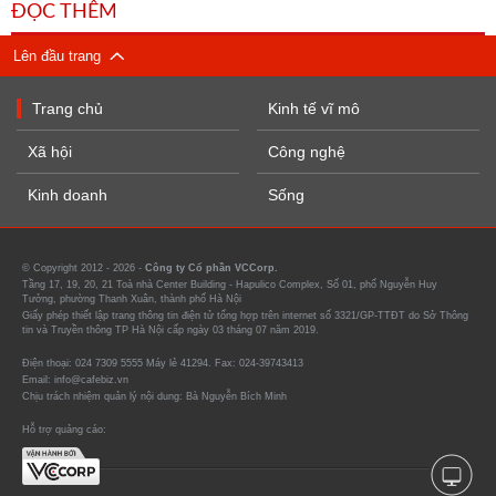
ĐỌC THÊM
Lên đầu trang
Trang chủ
Kinh tế vĩ mô
Xã hội
Công nghệ
Kinh doanh
Sống
© Copyright 2012 - 2026 -
Công ty Cổ phần VCCorp.
Tầng 17, 19, 20, 21 Toà nhà Center Building - Hapulico Complex, Số 01, phố Nguyễn Huy
Tưởng, phường Thanh Xuân, thành phố Hà Nội
Giấy phép thiết lập trang thông tin điện tử tổng hợp trên internet số 3321/GP-TTĐT do Sở Thông
tin và Truyền thông TP Hà Nội cấp ngày 03 tháng 07 năm 2019.
Điện thoại: 024 7309 5555 Máy lẻ 41294. Fax: 024-39743413
Email: info@cafebiz.vn
Chịu trách nhiệm quản lý nội dung: Bà Nguyễn Bích Minh
Hỗ trợ quảng cáo: