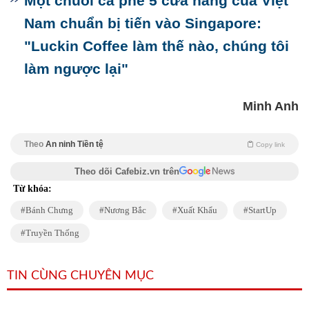
Một chuỗi cà phê 5 cửa hàng của Việt
Nam chuẩn bị tiến vào Singapore:
"Luckin Coffee làm thế nào, chúng tôi
làm ngược lại"
Minh Anh
Theo
An ninh Tiền tệ
Copy link
Theo dõi Cafebiz.vn trên
Từ khóa:
Bánh Chưng
Nương Bắc
Xuất Khẩu
StartUp
Truyền Thống
TIN CÙNG CHUYÊN MỤC