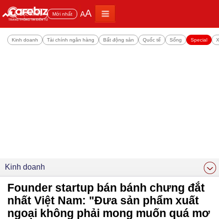
A
A
Đọc nhiều
Mới nhất
Kinh doanh
Tài chính ngân hàng
Bất động sản
Quốc tế
Sống
Special
X
Kinh doanh
Founder startup bán bánh chưng đắt
nhất Việt Nam: "Đưa sản phẩm xuất
ngoại không phải mong muốn quá mơ