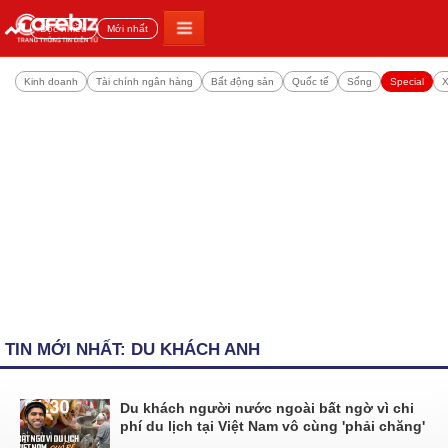
Đọc nhiều
Mới nhất
Kinh doanh
Tài chính ngân hàng
Bất động sản
Quốc tế
Sống
Special
X
TIN MỚI NHẤT: DU KHÁCH ANH
Du khách người nước ngoài bất ngờ vì chi
phí du lịch tại Việt Nam vô cùng 'phải chăng'