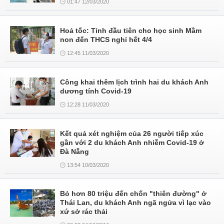
01:47 12/03/2020
Hoả tốc: Tỉnh đầu tiên cho học sinh Mầm
non đến THCS nghỉ hết 4/4
12:45 11/03/2020
Công khai thêm lịch trình hai du khách Anh
dương tính Covid-19
12:28 11/03/2020
Kết quả xét nghiệm của 26 người tiếp xúc
gần với 2 du khách Anh nhiễm Covid-19 ở
Đà Nẵng
13:54 10/03/2020
Bỏ hơn 80 triệu đến chốn "thiên đường" ở
Thái Lan, du khách Anh ngã ngửa vì lạc vào
xứ sở rác thải