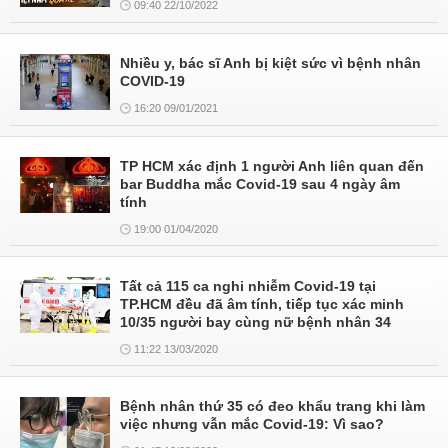
09:40 22/10/2022
Nhiều y, bác sĩ Anh bị kiệt sức vì bệnh nhân
COVID-19
16:20 09/01/2021
TP HCM xác định 1 người Anh liên quan đến
bar Buddha mắc Covid-19 sau 4 ngày âm
tính
19:00 01/04/2020
Tất cả 115 ca nghi nhiễm Covid-19 tại
TP.HCM đều đã âm tính, tiếp tục xác minh
10/35 người bay cùng nữ bệnh nhân 34
11:22 13/03/2020
Bệnh nhân thứ 35 có đeo khẩu trang khi làm
việc nhưng vẫn mắc Covid-19: Vì sao?