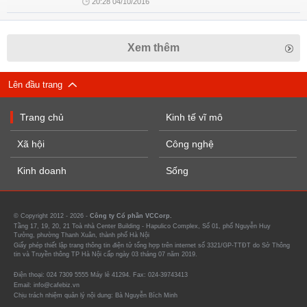
20:28 04/10/2016
Xem thêm
Lên đầu trang
Trang chủ
Kinh tế vĩ mô
Xã hội
Công nghệ
Kinh doanh
Sống
© Copyright 2012 - 2026 -
Công ty Cổ phần VCCorp.
Tầng 17, 19, 20, 21 Toà nhà Center Building - Hapulico Complex, Số 01, phố Nguyễn Huy
Tưởng, phường Thanh Xuân, thành phố Hà Nội
Giấy phép thiết lập trang thông tin điện tử tổng hợp trên internet số 3321/GP-TTĐT do Sở Thông
tin và Truyền thông TP Hà Nội cấp ngày 03 tháng 07 năm 2019.
Điện thoại: 024 7309 5555 Máy lẻ 41294. Fax: 024-39743413
Email: info@cafebiz.vn
Chịu trách nhiệm quản lý nội dung: Bà Nguyễn Bích Minh