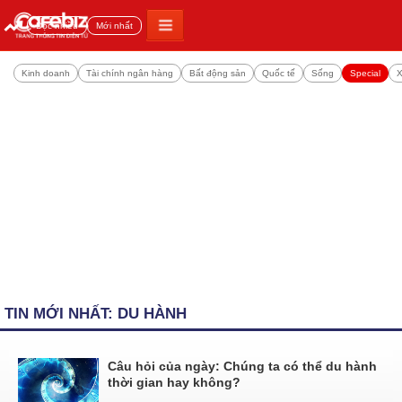
Đọc nhiều
Mới nhất
Kinh doanh
Tài chính ngân hàng
Bất động sản
Quốc tế
Sống
Special
X
TIN MỚI NHẤT: DU HÀNH
Câu hỏi của ngày: Chúng ta có thể du hành
thời gian hay không?