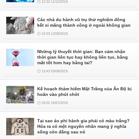
12:33 11/12/2019
Các nhà du hành vũ trụ thử nghiệm đông
kết xi măng thành công ở ngoài không gian
15:03 12/09/2019
Những lý thuyết thời gian: Bạn cảm nhận
thời gian liên tục hay không liên tục, bằng
mắt tốt hơn hay bằng tai?
13:43 03/09/2019
Kế hoạch thám hiểm Mặt Trăng của Ấn Độ bị
hoãn vào phút chót
20:02 15/07/2019
Tại sao áo phi hành gia phải có màu trắng?
Hóa ra có một nguyên nhân mang ý nghĩa
sống còn đằng sau nó