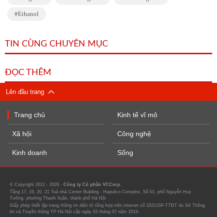
Ethanol
TIN CÙNG CHUYÊN MỤC
ĐỌC THÊM
Lên đầu trang
Trang chủ
Kinh tế vĩ mô
Xã hội
Công nghệ
Kinh doanh
Sống
© Copyright 2012 - 2026 -
Công ty Cổ phần VCCorp.
Tầng 17, 19, 20, 21 Toà nhà Center Building - Hapulico Complex, Số 01, phố Nguyễn Huy
Tưởng, phường Thanh Xuân, thành phố Hà Nội
Giấy phép thiết lập trang thông tin điện tử tổng hợp trên internet số 3321/GP-TTĐT do Sở Thông
tin và Truyền thông TP Hà Nội cấp ngày 03 tháng 07 năm 2019.