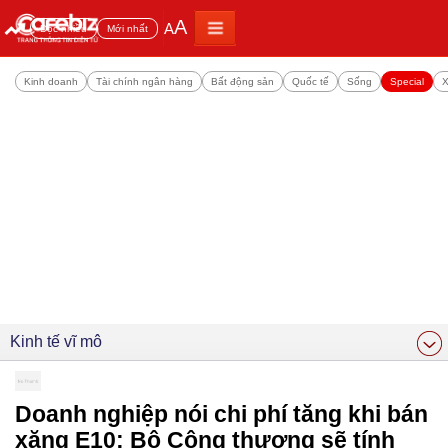
A
A
Đọc nhiều
Mới nhất
Kinh doanh
Tài chính ngân hàng
Bất động sản
Quốc tế
Sống
Special
X
Kinh tế vĩ mô
Doanh nghiệp nói chi phí tăng khi bán
xăng E10: Bộ Công thương sẽ tính