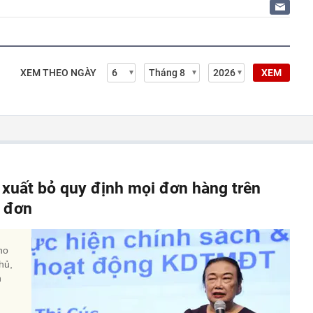
XEM THEO NGÀY
XEM
 xuất bỏ quy định mọi đơn hàng trên
a đơn
ho
hủ,
h