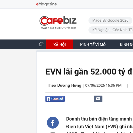
Bỏ qua điều hướng
CafeBiz - Trang chủ
Made By Google 2026
Kế Nghiệp - Góc Nhìn Tà
XÃ HỘI
KINH TẾ VĨ MÔ
KINH 
EVN lãi gần 52.000 tỷ đ
|
Theo Dương Hưng
|
07/06/2026 16:36 PM
Doanh thu bán điện tăng mạnh t
Điện lực Việt Nam (EVN) ghi nh