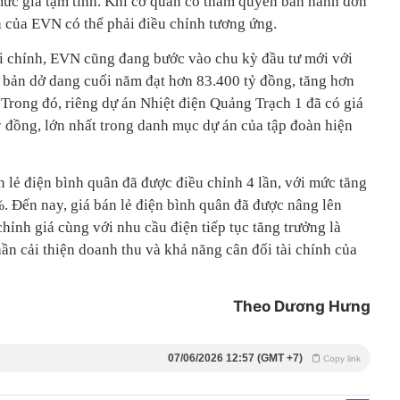
ức giá tạm tính. Khi cơ quan có thẩm quyền ban hành đơn
n của EVN có thể phải điều chỉnh tương ứng.
tài chính, EVN cũng đang bước vào chu kỳ đầu tư mới với
ơ bản dở dang cuối năm đạt hơn 83.400 tỷ đồng, tăng hơn
 Trong đó, riêng dự án Nhiệt điện Quảng Trạch 1 đã có giá
ỷ đồng, lớn nhất trong danh mục dự án của tập đoàn hiện
 lẻ điện bình quân đã được điều chỉnh 4 lần, với mức tăng
. Đến nay, giá bán lẻ điện bình quân đã được nâng lên
ỉnh giá cùng với nhu cầu điện tiếp tục tăng trưởng là
ần cải thiện doanh thu và khả năng cân đối tài chính của
Theo Dương Hưng
07/06/2026 12:57 (GMT +7)
Copy link