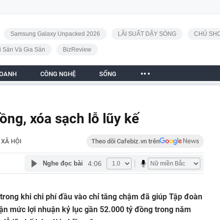
Samsung Galaxy Unpacked 2026
LÃI SUẤT DẬY SÓNG
CHỦ SHO
i Sản Và Gia Sản
BizReview
DOANH
CÔNG NGHỆ
SỐNG
ồng, xóa sạch lỗ lũy kế
XÃ HỘI
Theo dõi Cafebiz.vn trên
4:06
Nghe đọc bài
rong khi chi phí đầu vào chỉ tăng chậm đã giúp Tập đoàn
ận mức lợi nhuận kỷ lục gần 52.000 tỷ đồng trong năm