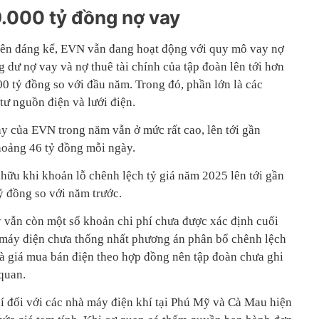
.000 tỷ đồng nợ vay
 lên đáng kể, EVN vẫn đang hoạt động với quy mô vay nợ
g dư nợ vay và nợ thuê tài chính của tập đoàn lên tới hơn
0 tỷ đồng so với đầu năm. Trong đó, phần lớn là các
tư nguồn điện và lưới điện.
ay của EVN trong năm vẫn ở mức rất cao, lên tới gần
hoảng 46 tỷ đồng mỗi ngày.
n hữu khi khoản lỗ chênh lệch tỷ giá năm 2025 lên tới gần
ỷ đồng so với năm trước.
y vẫn còn một số khoản chi phí chưa được xác định cuối
 máy điện chưa thống nhất phương án phân bổ chênh lệch
và giá mua bán điện theo hợp đồng nên tập đoàn chưa ghi
quan.
hí đối với các nhà máy điện khí tại Phú Mỹ và Cà Mau hiện