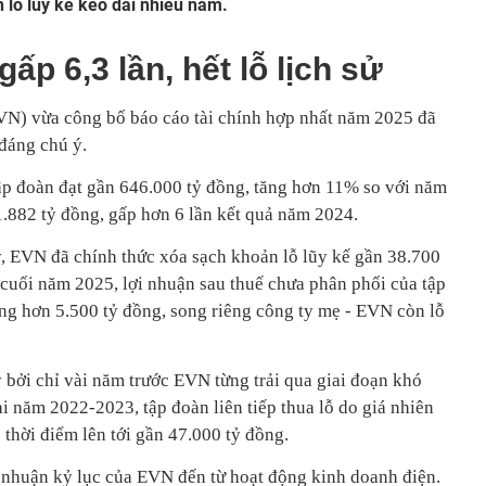
 lỗ lũy kế kéo dài nhiều năm.
ấp 6,3 lần, hết lỗ lịch sử
VN) vừa công bố báo cáo tài chính hợp nhất năm 2025 đã
đáng chú ý.
ập đoàn đạt gần 646.000 tỷ đồng, tăng hơn 11% so với năm
1.882 tỷ đồng, gấp hơn 6 lần kết quả năm 2024.
, EVN đã chính thức xóa sạch khoản lỗ lũy kế gần 38.700
cuối năm 2025, lợi nhuận sau thuế chưa phân phối của tập
g hơn 5.500 tỷ đồng, song riêng công ty mẹ - EVN còn lỗ
 bởi chỉ vài năm trước EVN từng trải qua giai đoạn khó
ai năm 2022-2023, tập đoàn liên tiếp thua lỗ do giá nhiên
ó thời điểm lên tới gần 47.000 tỷ đồng.
 nhuận kỷ lục của EVN đến từ hoạt động kinh doanh điện.