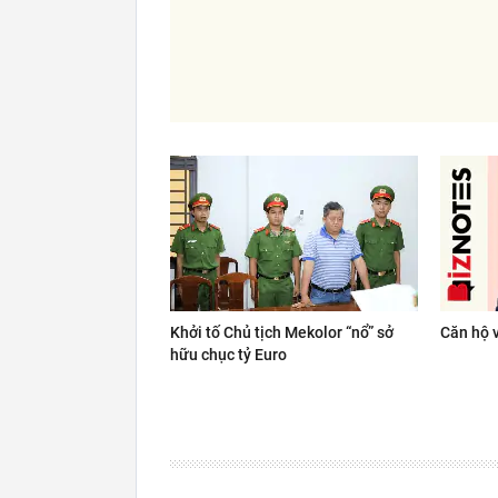
Khởi tố Chủ tịch Mekolor “nổ” sở
Căn hộ v
hữu chục tỷ Euro