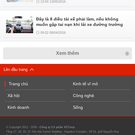
13:50 13/05/2016
Đây là 8 điều tài xế phải làm, nếu không
muốn gặp tai nạn khi lái xe đường trường
09:02 08/04/2016
Xem thêm
Lên đầu trang
Trang chủ
Kinh tế vĩ mô
Xã hội
Công nghệ
Kinh doanh
Sống
© Copyright 2012 - 2026 -
Công ty Cổ phần VCCorp.
Tầng 17, 19, 20, 21 Toà nhà Center Building - Hapulico Complex, Số 01, phố Nguyễn Huy