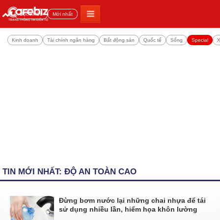
Đọc nhiều
Mới nhất
Kinh doanh
Tài chính ngân hàng
Bất động sản
Quốc tế
Sống
Special
X
TIN MỚI NHẤT: ĐỘ AN TOÀN CAO
Đừng bơm nước lại những chai nhựa để tái
sử dụng nhiều lần, hiểm họa khôn lường