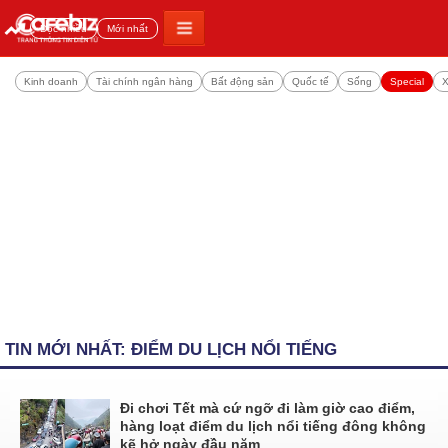
Đọc nhiều
Mới nhất
Kinh doanh
Tài chính ngân hàng
Bất động sản
Quốc tế
Sống
Special
X
TIN MỚI NHẤT: ĐIỂM DU LỊCH NỔI TIẾNG
Đi chơi Tết mà cứ ngỡ đi làm giờ cao điểm,
hàng loạt điểm du lịch nổi tiếng đông không
kẽ hở ngày đầu năm