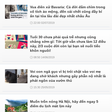
Vua điên xứ Bavaria: Cả đời đắm chìm trong
cổ tích ảo mộng, đến cái chết cũng đầy bí
ẩn tại tòa lâu đài đẹp nhất châu Âu
22:00 02/07/2019
Tuổi 30 chưa phải quá trễ nhưng cũng
chẳng sớm gì: Tới giờ vẫn chưa làm 12 điều
này, 2/3 cuộc đời còn lại bạn sẽ nuối tiếc
khôn nguôi!
08:50 14/06/2019
Voi con ngã gục vì bị trói chặt vào voi mẹ
đang chở khách nhưng gây phẫn nộ nhất là
phát ngôn của vườn thú
15:30 25/05/2019
Muốn trốn nóng Hà Nội, hãy đến ngay 5
điểm du lịch mát lịm này