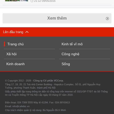
21:12 09/05/2016
Xem thêm
Lên đầu trang
Trang chủ
Kinh tế vĩ mô
Xã hội
Công nghệ
Kinh doanh
Sống
© Copyright 2012 - 2026 -
Công ty Cổ phần VCCorp.
Tầng 17, 19, 20, 21 Toà nhà Center Building - Hapulico Complex, Số 01, phố Nguyễn Huy
Tưởng, phường Thanh Xuân, thành phố Hà Nội
Giấy phép thiết lập trang thông tin điện tử tổng hợp trên internet số 3321/GP-TTĐT do Sở Thông
tin và Truyền thông TP Hà Nội cấp ngày 03 tháng 07 năm 2019.
Điện thoại: 024 7309 5555 Máy lẻ 41294. Fax: 024-39743413
Email: info@cafebiz.vn
Chịu trách nhiệm quản lý nội dung: Bà Nguyễn Bích Minh