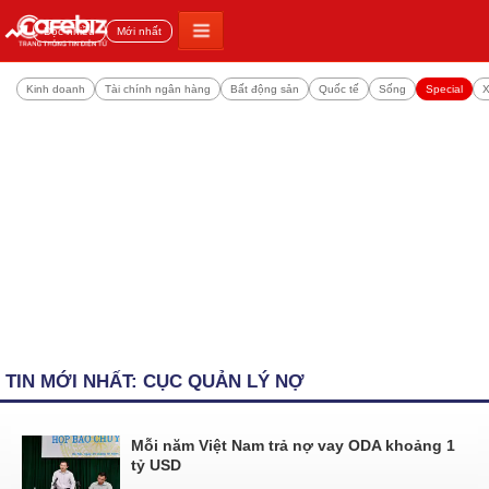
Đọc nhiều
Mới nhất
Kinh doanh
Tài chính ngân hàng
Bất động sản
Quốc tế
Sống
Special
X
TIN MỚI NHẤT: CỤC QUẢN LÝ NỢ
Mỗi năm Việt Nam trả nợ vay ODA khoảng 1
tỷ USD