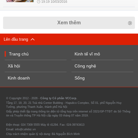
19:19 10/03/2016
Xem thêm
Lên đầu trang
Trang chủ
Kinh tế vĩ mô
Xã hội
Công nghệ
Kinh doanh
Sống
© Copyright 2012 - 2026 -
Công ty Cổ phần VCCorp.
Tầng 17, 19, 20, 21 Toà nhà Center Building - Hapulico Complex, Số 01, phố Nguyễn Huy
Tưởng, phường Thanh Xuân, thành phố Hà Nội
Giấy phép thiết lập trang thông tin điện tử tổng hợp trên internet số 3321/GP-TTĐT do Sở Thông
tin và Truyền thông TP Hà Nội cấp ngày 03 tháng 07 năm 2019.
Điện thoại: 024 7309 5555 Máy lẻ 41294. Fax: 024-39743413
Email: info@cafebiz.vn
Chịu trách nhiệm quản lý nội dung: Bà Nguyễn Bích Minh