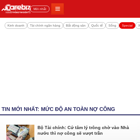
Đọc nhiều
Mới nhất
Kinh doanh
Tài chính ngân hàng
Bất động sản
Quốc tế
Sống
Special
X
TIN MỚI NHẤT: MỨC ĐỘ AN TOÀN NỢ CÔNG
Bộ Tài chính: Cứ tâm lý trông chờ vào Nhà
nước thì nợ công sẽ vượt trần