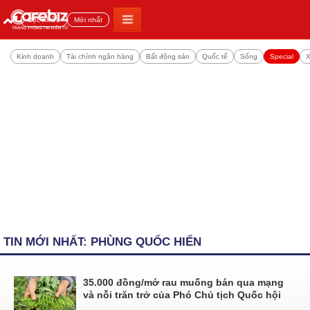
Đọc nhiều
Mới nhất
Kinh doanh
Tài chính ngân hàng
Bất động sản
Quốc tế
Sống
Special
X
TIN MỚI NHẤT: PHÙNG QUỐC HIỂN
35.000 đồng/mớ rau muống bán qua mạng
và nỗi trăn trở của Phó Chủ tịch Quốc hội