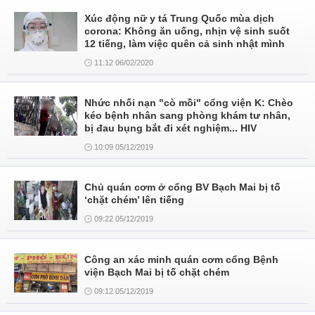
Xúc động nữ y tá Trung Quốc mùa dịch
corona: Không ăn uống, nhịn vệ sinh suốt
12 tiếng, làm việc quên cả sinh nhật mình
11:12 06/02/2020
Nhức nhối nạn "cò mồi" cổng viện K: Chèo
kéo bệnh nhân sang phòng khám tư nhân,
bị đau bụng bắt đi xét nghiệm... HIV
10:09 05/12/2019
Chủ quán cơm ở cổng BV Bạch Mai bị tố
‘chặt chém’ lên tiếng
09:22 05/12/2019
Công an xác minh quán cơm cổng Bệnh
viện Bạch Mai bị tố chặt chém
09:12 05/12/2019