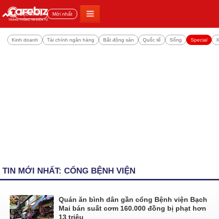
Đọc nhiều
Mới nhất
Kinh doanh
Tài chính ngân hàng
Bất động sản
Quốc tế
Sống
Special
X
TIN MỚI NHẤT: CỔNG BỆNH VIỆN
Quán ăn bình dân gần cổng Bệnh viện Bạch
Mai bán suất cơm 160.000 đồng bị phạt hơn
13 triệu