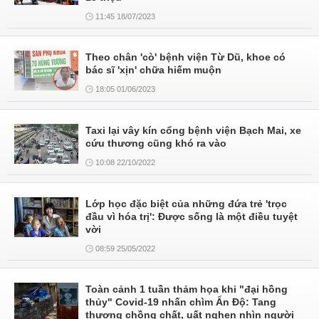
11:45 18/07/2023
Theo chân 'cò' bệnh viện Từ Dũ, khoe có
bác sĩ 'xịn' chữa hiếm muộn
18:05 01/06/2023
Taxi lại vây kín cổng bệnh viện Bạch Mai, xe
cứu thương cũng khó ra vào
10:08 22/10/2022
Lớp học đặc biệt của những đứa trẻ 'trọc
đầu vì hóa trị': Được sống là một điều tuyệt
vời
08:59 25/05/2022
Toàn cảnh 1 tuần thảm họa khi "đại hồng
thủy" Covid-19 nhấn chìm Ấn Độ: Tang
thương chồng chất, uất nghẹn nhìn người