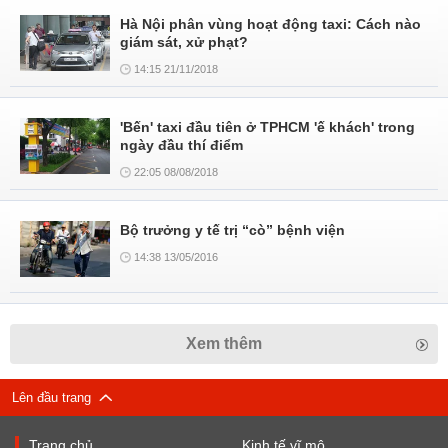
Hà Nội phân vùng hoạt động taxi: Cách nào
giám sát, xử phạt?
14:15 21/11/2018
'Bến' taxi đầu tiên ở TPHCM 'ế khách' trong
ngày đầu thí điểm
22:05 08/08/2018
Bộ trưởng y tế trị “cò” bệnh viện
14:38 13/05/2016
Xem thêm
Lên đầu trang
Trang chủ
Kinh tế vĩ mô