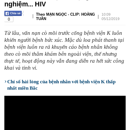
nghiệm... HIV
Theo MẠN NGỌC - CLIP: HOÀNG
10:09
|
|
TUÂN
05/12/2019
0
Từ lâu, vấn nạn cò mồi trước cổng bệnh viện K luôn
khiến người bệnh bức xúc. Mặc dù loa phát thanh tại
bệnh viện luôn ra rả khuyến cáo bệnh nhân không
theo cò mồi thăm khám bên ngoài viện, thế nhưng
thực tế, hoạt động này vẫn đang diễn ra hết sức công
khai và tinh vi.
Chỉ số hài lòng của bệnh nhân với bệnh viện K thấp
nhất miền Bắc