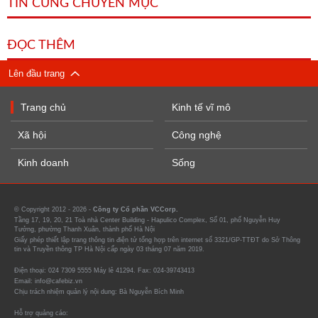
TIN CÙNG CHUYÊN MỤC
ĐỌC THÊM
Lên đầu trang
Trang chủ
Kinh tế vĩ mô
Xã hội
Công nghệ
Kinh doanh
Sống
© Copyright 2012 - 2026 -
Công ty Cổ phần VCCorp.
Tầng 17, 19, 20, 21 Toà nhà Center Building - Hapulico Complex, Số 01, phố Nguyễn Huy
Tưởng, phường Thanh Xuân, thành phố Hà Nội
Giấy phép thiết lập trang thông tin điện tử tổng hợp trên internet số 3321/GP-TTĐT do Sở Thông
tin và Truyền thông TP Hà Nội cấp ngày 03 tháng 07 năm 2019.
Điện thoại: 024 7309 5555 Máy lẻ 41294. Fax: 024-39743413
Email: info@cafebiz.vn
Chịu trách nhiệm quản lý nội dung: Bà Nguyễn Bích Minh
Hỗ trợ quảng cáo: