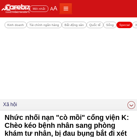
A
A
Đọc nhiều
Mới nhất
Kinh doanh
Tài chính ngân hàng
Bất động sản
Quốc tế
Sống
Special
X
Xã hội
Nhức nhối nạn "cò mồi" cổng viện K:
Chèo kéo bệnh nhân sang phòng
khám tư nhân, bị đau bụng bắt đi xét