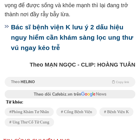
vọng để được sống và khỏe mạnh thì lại đang trở
thành nơi đầy rẫy bẫy lừa.
Bác sĩ bệnh viện K lưu ý 2 dấu hiệu
nguy hiểm cần khám sàng lọc ung thư
vú ngay kẻo trễ
Theo MẠN NGỌC - CLIP: HOÀNG TUÂN
Theo
HELINO
Copy link
Theo dõi Cafebiz.vn trên
Từ khóa:
Phòng Khám Tư Nhân
Cổng Bệnh Viện
Bệnh Viện K
Ung Thư Cổ Tử Cung