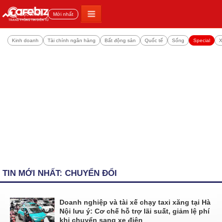
Đọc nhiều
Mới nhất
Kinh doanh
Tài chính ngân hàng
Bất động sản
Quốc tế
Sống
Special
X
TIN MỚI NHẤT: CHUYỂN ĐỔI
Doanh nghiệp và tài xế chạy taxi xăng tại Hà
Nội lưu ý: Cơ chế hỗ trợ lãi suất, giảm lệ phí
khi chuyển sang xe điện