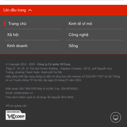
Lên đầu trang
Trang chủ
Kinh tế vĩ mô
Xã hội
Công nghệ
Kinh doanh
Sống
© Copyright 2012 - 2026 -
Công ty Cổ phần VCCorp.
Tầng 17, 19, 20, 21 Toà nhà Center Building - Hapulico Complex, Số 01, phố Nguyễn Huy
Tưởng, phường Thanh Xuân, thành phố Hà Nội
Giấy phép thiết lập trang thông tin điện tử tổng hợp trên internet số 3321/GP-TTĐT do Sở Thông
tin và Truyền thông TP Hà Nội cấp ngày 03 tháng 07 năm 2019.
Điện thoại: 024 7309 5555 Máy lẻ 41294. Fax: 024-39743413
Email: info@cafebiz.vn
Chịu trách nhiệm quản lý nội dung: Bà Nguyễn Bích Minh
Hỗ trợ quảng cáo: