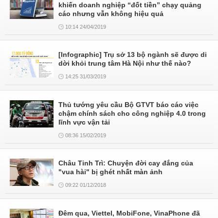
khiến doanh nghiệp “đốt tiền” chạy quảng
cáo nhưng vẫn không hiệu quả
10:14 24/04/2019
[Infographic] Trụ sở 13 bộ ngành sẽ được di
dời khỏi trung tâm Hà Nội như thế nào?
14:25 31/03/2019
Thủ tướng yêu cầu Bộ GTVT báo cáo việc
chậm chính sách cho công nghiệp 4.0 trong
lĩnh vực vận tải
08:36 15/02/2019
Châu Tinh Trì: Chuyện đời cay đắng của
"vua hài" bị ghét nhất màn ảnh
09:22 01/12/2018
Đêm qua, Viettel, MobiFone, VinaPhone đã