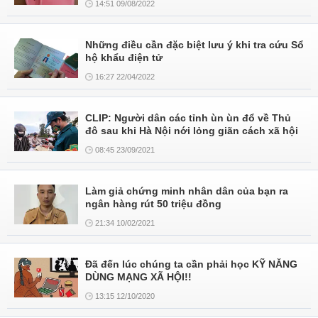
14:51 09/08/2022
Những điều cần đặc biệt lưu ý khi tra cứu Sổ
hộ khẩu điện tử
16:27 22/04/2022
CLIP: Người dân các tỉnh ùn ùn đổ về Thủ
đô sau khi Hà Nội nới lỏng giãn cách xã hội
08:45 23/09/2021
Làm giả chứng minh nhân dân của bạn ra
ngân hàng rút 50 triệu đồng
21:34 10/02/2021
Đã đến lúc chúng ta cần phải học KỸ NĂNG
DÙNG MẠNG XÃ HỘI!!
13:15 12/10/2020