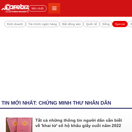
Đọc nhiều
Mới nhất
Kinh doanh
Tài chính ngân hàng
Bất động sản
Quốc tế
Sống
Special
X
TIN MỚI NHẤT: CHỨNG MINH THƯ NHÂN DÂN
Tất cả những thông tin người dân cần biết
về 'khai tử' sổ hộ khẩu giấy cuối năm 2022