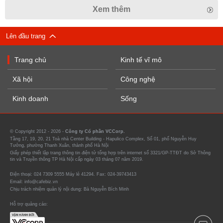
Xem thêm
Lên đầu trang
Trang chủ
Kinh tế vĩ mô
Xã hội
Công nghệ
Kinh doanh
Sống
© Copyright 2012 - 2026 -
Công ty Cổ phần VCCorp.
Tầng 17, 19, 20, 21 Toà nhà Center Building - Hapulico Complex, Số 01, phố Nguyễn Huy
Tưởng, phường Thanh Xuân, thành phố Hà Nội
Giấy phép thiết lập trang thông tin điện tử tổng hợp trên internet số 3321/GP-TTĐT do Sở Thông
tin và Truyền thông TP Hà Nội cấp ngày 03 tháng 07 năm 2019.
Điện thoại: 024 7309 5555 Máy lẻ 41294. Fax: 024-39743413
Email: info@cafebiz.vn
Chịu trách nhiệm quản lý nội dung: Bà Nguyễn Bích Minh
Hỗ trợ quảng cáo: