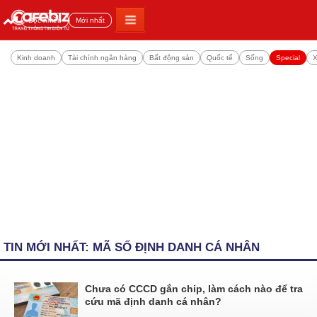
Đọc nhiều
Mới nhất
Kinh doanh
Tài chính ngân hàng
Bất động sản
Quốc tế
Sống
Special
X
TIN MỚI NHẤT: MÃ SỐ ĐỊNH DANH CÁ NHÂN
Chưa có CCCD gắn chip, làm cách nào để tra
cứu mã định danh cá nhân?