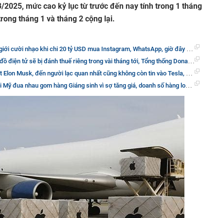
/2025, mức cao kỷ lục từ trước đến nay tính trong 1 tháng
rong tháng 1 và tháng 2 cộng lại.
khi chi 20 tỷ USD mua Instagram, WhatsApp, giờ đây Mark Zuckerberg khiến tất cả mọi người phải cúi đầu nể phục
 bị đánh thuế riêng trong vài tháng tới, Tổng thống Donald Trump dò xét lại toàn bộ chuỗi cung ứng bán dẫn
ến người lạc quan nhất cũng không còn tin vào Tesla, cổ phiếu có thể mất đến 40% giá trị trong năm nay
au gom hàng Giáng sinh vì sợ tăng giá, doanh số hàng loạt sản phẩm từ đồ hộp đến cà phê tăng mạnh