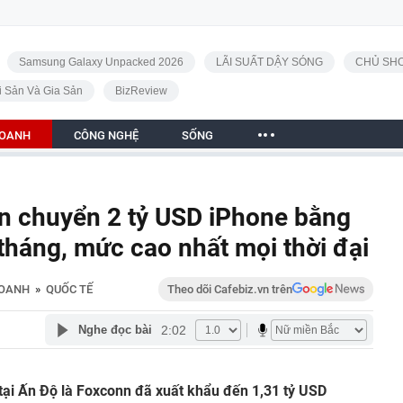
Samsung Galaxy Unpacked 2026
LÃI SUẤT DẬY SÓNG
CHỦ SHO
i Sản Và Gia Sản
BizReview
DOANH
CÔNG NGHỆ
SỐNG
ận chuyển 2 tỷ USD iPhone bằng
tháng, mức cao nhất mọi thời đại
DOANH
»
QUỐC TẾ
Theo dõi Cafebiz.vn trên
2:02
Nghe đọc bài
tại Ấn Độ là Foxconn đã xuất khẩu đến 1,31 tỷ USD