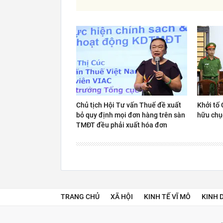
Chủ tịch Hội Tư vấn Thuế đề xuất
Khởi tố 
bỏ quy định mọi đơn hàng trên sàn
hữu chụ
TMĐT đều phải xuất hóa đơn
TRANG CHỦ
XÃ HỘI
KINH TẾ VĨ MÔ
KINH 