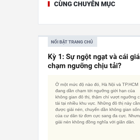
CÙNG CHUYÊN MỤC
NỔI BẬT TRANG CHỦ
Kỳ 1: Sự ngột ngạt và cái gi
chạm ngưỡng chịu tải?
Ở một mức độ nào đó, Hà Nội và TP.HCM
đang dần chạm tới ngưỡng giới hạn của
không gian đô thị, thậm chí vượt ngưỡng c
tải tại nhiều khu vực. Những đô thị này cần
được giải nén, chuyển dần không gian số
của cư dân từ đơn cực sang đa cực. Nhưn
giải nén không đồng nghĩa với giãn dân.