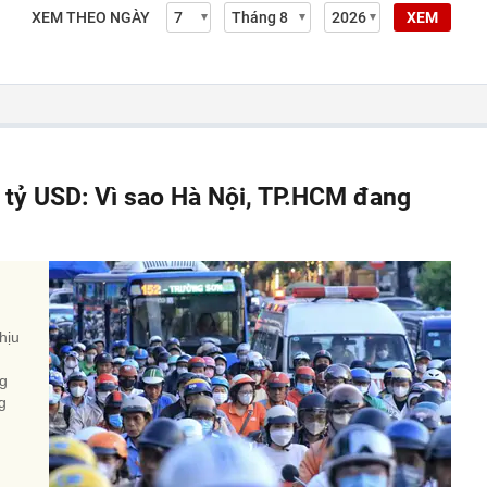
XEM THEO NGÀY
XEM
á tỷ USD: Vì sao Hà Nội, TP.HCM đang
hịu
ng
g