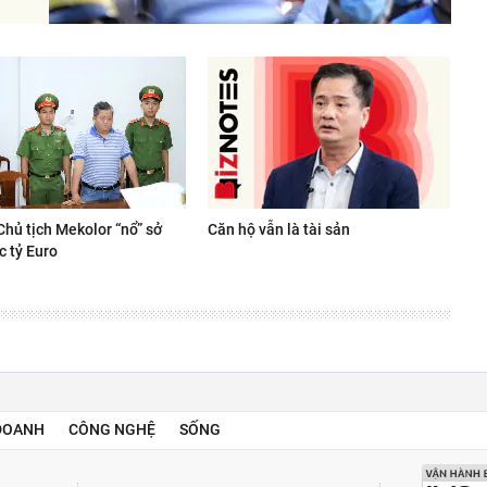
Chủ tịch Mekolor “nổ” sở
Căn hộ vẫn là tài sản
c tỷ Euro
DOANH
CÔNG NGHỆ
SỐNG