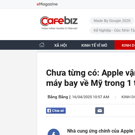
Bỏ qua điều hướng
CafeBiz - Trang chủ
Made By Google 2026
Kế Nghiệp - Góc Nhìn Tà
XÃ HỘI
KINH TẾ VĨ MÔ
KINH 
Chưa từng có: Apple v
máy bay về Mỹ trong 1 
|
Băng Băng
|
16/04/2025 10:57 AM
KINH 
Nhà cung ứng chính của Apple 