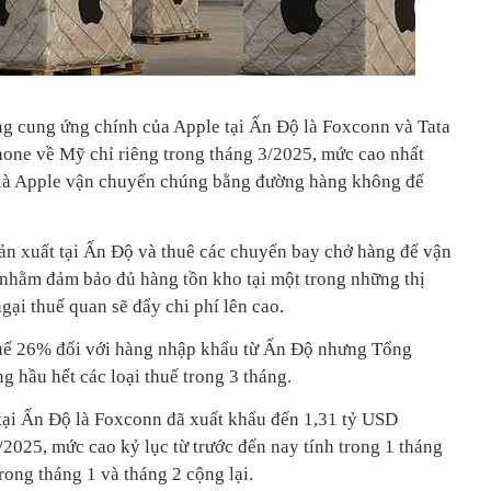
g cung ứng chính của Apple tại Ấn Độ là Foxconn và Tata
one về Mỹ chỉ riêng trong tháng 3/2025, mức cao nhất
n là Apple vận chuyển chúng bằng đường hàng không để
ản xuất tại Ấn Độ và thuê các chuyến bay chở hàng để vận
nhằm đảm bảo đủ hàng tồn kho tại một trong những thị
gại thuế quan sẽ đẩy chi phí lên cao.
uế 26% đối với hàng nhập khẩu từ Ấn Độ nhưng Tổng
 hầu hết các loại thuế trong 3 tháng.
tại Ấn Độ là Foxconn đã xuất khẩu đến 1,31 tỷ USD
2025, mức cao kỷ lục từ trước đến nay tính trong 1 tháng
ong tháng 1 và tháng 2 cộng lại.