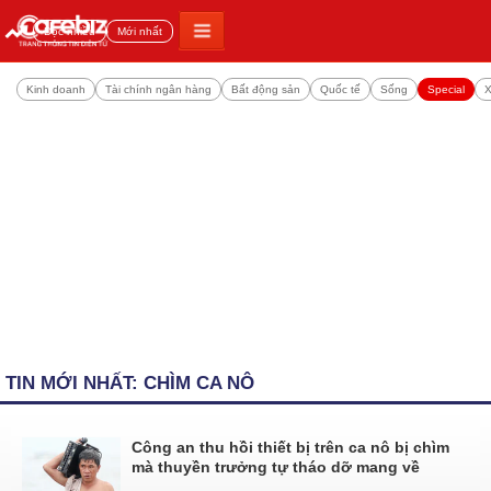
Đọc nhiều
Mới nhất
Kinh doanh
Tài chính ngân hàng
Bất động sản
Quốc tế
Sống
Special
X
TIN MỚI NHẤT: CHÌM CA NÔ
Công an thu hồi thiết bị trên ca nô bị chìm
mà thuyền trưởng tự tháo dỡ mang về