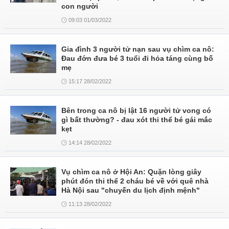
con người
09:03 01/03/2022
Gia đình 3 người tử nạn sau vụ chìm ca nô:
Đau đớn đưa bé 3 tuổi đi hỏa táng cùng bố
mẹ
15:17 28/02/2022
Bên trong ca nô bị lật 16 người tử vong có
gì bất thường? - đau xót thi thể bé gái mắc
kẹt
14:14 28/02/2022
Vụ chìm ca nô ở Hội An: Quặn lòng giây
phút đón thi thể 2 cháu bé về với quê nhà
Hà Nội sau "chuyến du lịch định mệnh"
11:13 28/02/2022