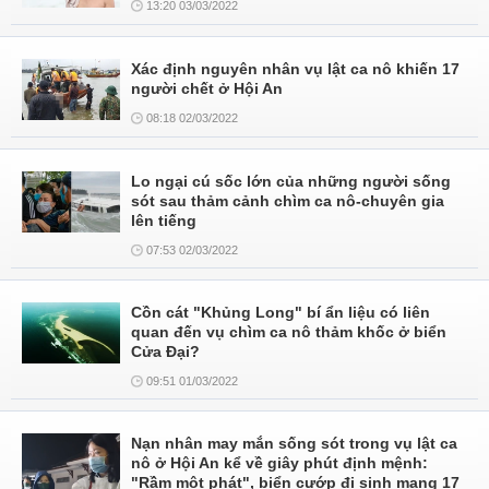
13:20 03/03/2022
Xác định nguyên nhân vụ lật ca nô khiến 17
người chết ở Hội An
08:18 02/03/2022
Lo ngại cú sốc lớn của những người sống
sót sau thảm cảnh chìm ca nô-chuyên gia
lên tiếng
07:53 02/03/2022
Cồn cát "Khủng Long" bí ẩn liệu có liên
quan đến vụ chìm ca nô thảm khốc ở biển
Cửa Đại?
09:51 01/03/2022
Nạn nhân may mắn sống sót trong vụ lật ca
nô ở Hội An kể về giây phút định mệnh:
"Rầm một phát", biển cướp đi sinh mạng 17