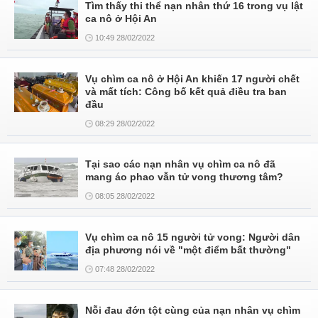
Tìm thấy thi thể nạn nhân thứ 16 trong vụ lật
ca nô ở Hội An
10:49 28/02/2022
Vụ chìm ca nô ở Hội An khiến 17 người chết
và mất tích: Công bố kết quả điều tra ban
đầu
08:29 28/02/2022
Tại sao các nạn nhân vụ chìm ca nô đã
mang áo phao vẫn tử vong thương tâm?
08:05 28/02/2022
Vụ chìm ca nô 15 người tử vong: Người dân
địa phương nói về "một điểm bất thường"
07:48 28/02/2022
Nỗi đau đớn tột cùng của nạn nhân vụ chìm