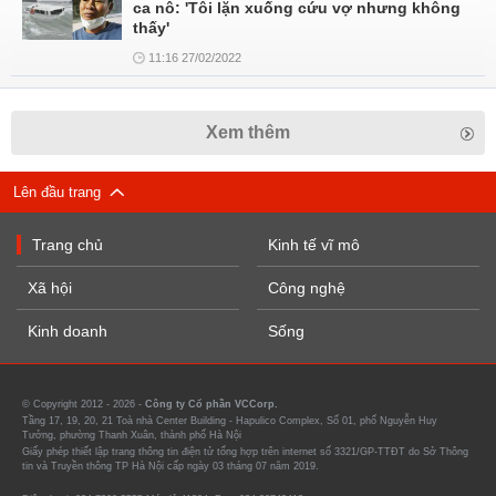
ca nô: 'Tôi lặn xuống cứu vợ nhưng không
thấy'
11:16 27/02/2022
Xem thêm
Lên đầu trang
Trang chủ
Kinh tế vĩ mô
Xã hội
Công nghệ
Kinh doanh
Sống
© Copyright 2012 - 2026 -
Công ty Cổ phần VCCorp.
Tầng 17, 19, 20, 21 Toà nhà Center Building - Hapulico Complex, Số 01, phố Nguyễn Huy
Tưởng, phường Thanh Xuân, thành phố Hà Nội
Giấy phép thiết lập trang thông tin điện tử tổng hợp trên internet số 3321/GP-TTĐT do Sở Thông
tin và Truyền thông TP Hà Nội cấp ngày 03 tháng 07 năm 2019.