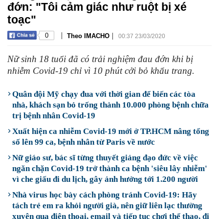
đớn: "Tôi cảm giác như ruột bị xé
toạc"
|
|
0
Theo IMACHO
00:37 23/03/2020
Nữ sinh 18 tuổi đã có trải nghiệm đau đớn khi bị
nhiễm Covid-19 chỉ vì 10 phút cởi bỏ khẩu trang.
Quân đội Mỹ chạy đua với thời gian để biến các tòa
nhà, khách sạn bỏ trống thành 10.000 phòng bệnh chữa
trị bệnh nhân Covid-19
Xuất hiện ca nhiễm Covid-19 mới ở TP.HCM nâng tổng
số lên 99 ca, bệnh nhân từ Paris về nước
Nữ giáo sư, bác sĩ từng thuyết giảng đạo đức về việc
ngăn chặn Covid-19 trở thành ca bệnh 'siêu lây nhiễm'
vì che giấu đi du lịch, gây ảnh hưởng tới 1.200 người
Nhà virus học bày cách phòng tránh Covid-19: Hãy
tách trẻ em ra khỏi người già, nên giữ liên lạc thường
xuyên qua điện thoại, email và tiếp tục chơi thể thao, đi