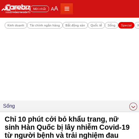
A
A
Đọc nhiều
Mới nhất
Kinh doanh
Tài chính ngân hàng
Bất động sản
Quốc tế
Sống
Special
X
Sống
Chỉ 10 phút cởi bỏ khẩu trang, nữ
sinh Hàn Quốc bị lây nhiễm Covid-19
từ người bệnh và trải nghiệm đau