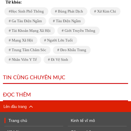
Từ khóa:
Học Sinh Phổ Thông
Bùng Phát Dịch
Xứ Kim Chi
Ga Tàu Điện Ngầm
Tàu Điện Ngầm
Tài Khoản Mạng Xã Hội
Giới Truyền Thông
Mạng Xã Hội
Người Lớn Tuổi
Trung Tâm Chăm Sóc
Đeo Khẩu Trang
Nhân Viên Y Tế
Đi Vệ Sinh
TIN CÙNG CHUYÊN MỤC
ĐỌC THÊM
Lên đầu trang
Trang chủ
Kinh tế vĩ mô