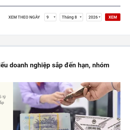
XEM THEO NGÀY
XEM
hiếu doanh nghiệp sắp đến hạn, nhóm
5 tỷ
sắp