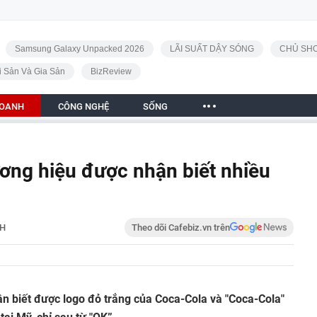
Samsung Galaxy Unpacked 2026
LÃI SUẤT DẬY SÓNG
CHỦ SHO
i Sản Và Gia Sản
BizReview
DOANH
CÔNG NGHỆ
SỐNG
ương hiệu được nhận biết nhiều
NH
Theo dõi Cafebiz.vn trên
n biết được logo đỏ trắng của Coca-Cola và "Coca-Cola"