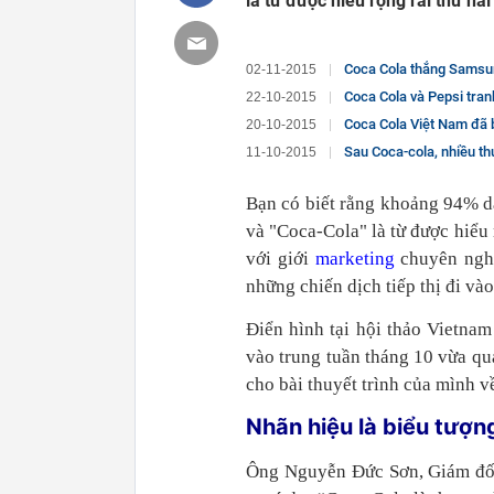
là từ được hiểu rộng rãi thứ hai 
Coca Cola thắng Samsu
02-11-2015
Coca Cola và Pepsi tran
22-10-2015
Coca Cola Việt Nam đã bắ
20-10-2015
Sau Coca-cola, nhiều th
11-10-2015
Bạn có biết rằng khoảng 94% dâ
và "Coca-Cola" là từ được hiểu 
với giới
marketing
chuyên nghi
những chiến dịch tiếp thị đi và
Điển hình tại hội thảo Vietna
vào trung tuần tháng 10 vừa qu
cho bài thuyết trình của mình 
Nhãn hiệu là biểu tượn
Ông Nguyễn Đức Sơn, Giám đốc