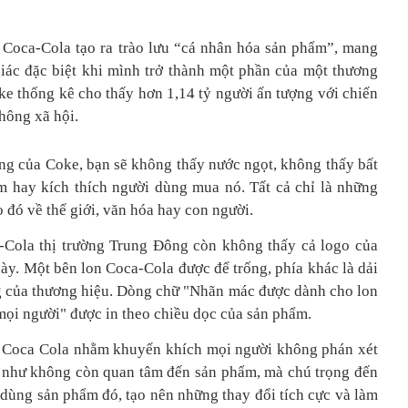
 Coca-Cola tạo ra trào lưu “cá nhân hóa sản phẩm”, mang
iác đặc biệt khi mình trở thành một phần của một thương
oke thống kê cho thấy hơn 1,14 tỷ người ấn tượng với chiến
hông xã hội.
ng của Coke, bạn sẽ không thấy nước ngọt, không thấy bất
m hay kích thích người dùng mua nó. Tất cả chỉ là những
 đó về thế giới, văn hóa hay con người.
-Cola thị trường Trung Đông còn không thấy cả logo của
ày. Một bên lon Coca-Cola được để trống, phía khác là dải
g của thương hiệu. Dòng chữ "Nhãn mác được dành cho lon
ọi người" được in theo chiều dọc của sản phẩm.
a Coca Cola nhằm khuyến khích mọi người không phán xét
 như không còn quan tâm đến sản phẩm, mà chú trọng đến
dùng sản phẩm đó, tạo nên những thay đổi tích cực và làm