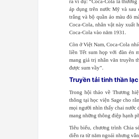
ra ví dụ: “Coca-Cola là thương 
áp dụng trên nước Mỹ và sau đ
trắng và bộ quần áo màu đỏ mà
Coca-Cola, nhân vật này xuất h
Coca-Cola vào năm 1931.
Còn ở Việt Nam, Coca-Cola nhi
liền Tết sum họp với đàn én 
mang giá trị nhân văn truyền t
được sum vầy”.
Truyền tải tinh thần lạ
Trong hội thảo về Thương hi
thông tại học viện Sage cho rằn
mọi người nhìn thấy chai nước 
mang những thông điệp hạnh phú
Tiêu biểu, chương trình Chia s
diễn ra từ năm ngoái nhưng vẫn