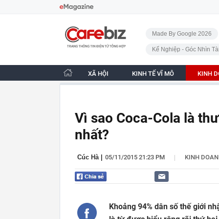
Bỏ qua điều hướng
CafeBiz - Trang chủ
Made By Google 2026
Kế Nghiệp - Góc Nhìn Tà
XÃ HỘI
KINH TẾ VĨ MÔ
KINH 
Vì sao Coca-Cola là th
nhất?
|
Cúc Hà
|
05/11/2015 21:23 PM
KINH DOA
Khoảng 94% dân số thế giới nhậ