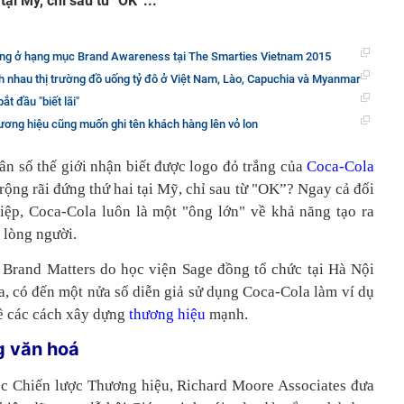
tại Mỹ, chỉ sau từ "OK”...
ng ở hạng mục Brand Awareness tại The Smarties Vietnam 2015
h nhau thị trường đồ uống tỷ đô ở Việt Nam, Lào, Capuchia và Myanmar
t đầu "biết lãi"
ương hiệu cũng muốn ghi tên khách hàng lên vỏ lon
n số thế giới nhận biết được logo đỏ trắng của
Coca-Cola
rộng rãi đứng thứ hai tại Mỹ, chỉ sau từ "OK”? Ngay cả đối
ệp, Coca-Cola luôn là một "ông lớn" về khả năng tạo ra
o lòng người.
m Brand Matters do học viện Sage đồng tổ chức tại Hà Nội
a, có đến một nửa số diễn giả sử dụng Coca-Cola làm ví dụ
về các cách xây dựng
thương hiệu
mạnh.
g văn hoá
 Chiến lược Thương hiệu, Richard Moore Associates đưa