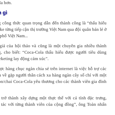
ĩa hơn.
 gì
 công thức quan trọng dẫn đến thành công là “thấu hiểu
e từng tiếp cận thị trường Việt Nam qua đội quân bán lẻ ở
phố Việt Nam...
iả của hội thảo và cũng là một chuyên gia nhiều thành
g, cho biết: “Coca-Cola thấu hiểu được người tiêu dùng
rketing lay động cảm xúc".
ợc hàng chục ngàn chia sẻ trên internet là việc hỗ trợ các
 về gặp người thân cách xa hàng ngàn cây số chỉ với một
on/chai Coca-Cola yêu thương cho các thành viên gia đình
trở thành xây dựng một thực thể với cá tính đặc trưng,
 tác với từng thành viên của cộng đồng”, ông Toàn nhấn