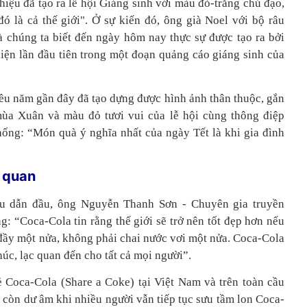
hiệu đã tạo ra lễ hội Giáng sinh với màu đỏ-trắng chủ đạo,
ó là cả thế giới". Ở sự kiến đó, ông già Noel với bộ râu
 chúng ta biết đến ngày hôm nay thực sự được tạo ra bởi
iện lần đầu tiên trong một đoạn quảng cáo giáng sinh của
ều năm gần đây đã tạo dựng được hình ảnh thân thuộc, gắn
mùa Xuân và màu đỏ tươi vui của lễ hội cùng thông điệp
hống: “Món quà ý nghĩa nhất của ngày Tết là khi gia đình
c quan
ệu dẫn đầu, ông Nguyễn Thanh Sơn - Chuyên gia truyền
g: “Coca-Cola tin rằng thế giới sẽ trở nên tốt đẹp hơn nếu
đầy một nửa, không phải chai nước vơi một nửa. Coca-Cola
c, lạc quan đến cho tất cả mọi người”.
ẻ Coca-Cola (Share a Coke) tại Việt Nam và trên toàn cầu
 còn dư âm khi nhiều người vẫn tiếp tục sưu tầm lon Coca-