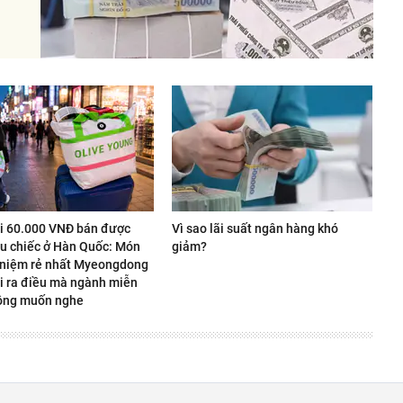
úi 60.000 VNĐ bán được
Vì sao lãi suất ngân hàng khó
ệu chiếc ở Hàn Quốc: Món
giảm?
 niệm rẻ nhất Myeongdong
i ra điều mà ngành miễn
ông muốn nghe