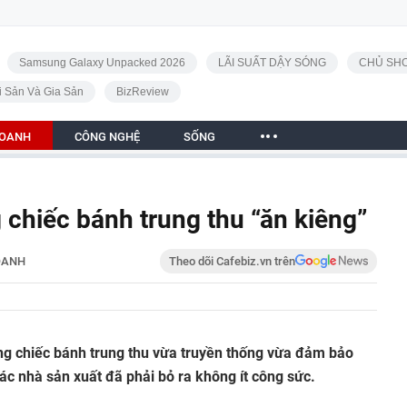
Samsung Galaxy Unpacked 2026
LÃI SUẤT DẬY SÓNG
CHỦ SHO
i Sản Và Gia Sản
BizReview
DOANH
CÔNG NGHỆ
SỐNG
 chiếc bánh trung thu “ăn kiêng”
OANH
Theo dõi Cafebiz.vn trên
hững chiếc bánh trung thu vừa truyền thống vừa đảm bảo
các nhà sản xuất đã phải bỏ ra không ít công sức.