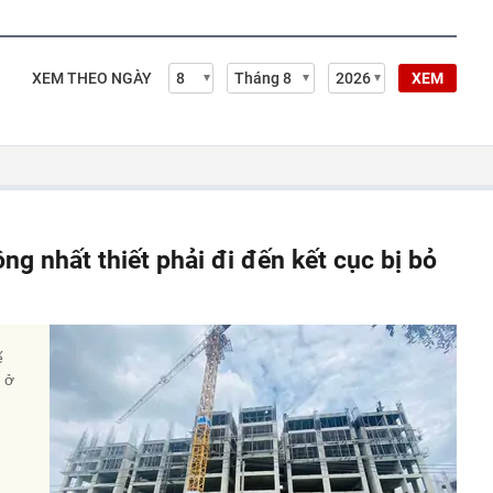
XEM THEO NGÀY
XEM
ông nhất thiết phải đi đến kết cục bị bỏ
ế
à ở