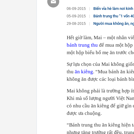
Biến vỉa hè làm nơi kinh
06-09-2015
Bánh trung thu “1 vốn 40 
05-09-2015
Người mua không ăn, ng
29-08-2015
Hết giờ làm, Mai – một nhân viê
bánh trung thu
để mua một hộp 
một hộp biếu bố mẹ ăn trước ch
Sự lựa chọn của Mai không giố
thu
ăn kiêng
. “Mua bánh ăn kiê
không ăn được các loại bánh bì
Mai không phải là trường hợp í
Khi mà số lượng người Việt Nam
có nhu cầu ăn kiêng để giữ gìn
được ưa chuộng.
“Bánh trung thu ăn kiêng hiện t
nhưng tăng trưởng rất đều, tru