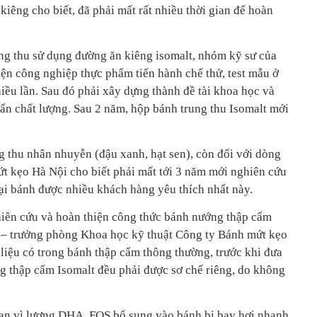
kiêng cho biết, đã phải mất rất nhiều thời gian để hoàn
ng thu sử dụng đường ăn kiêng isomalt, nhóm kỹ sư của
iện công nghiệp thực phẩm tiến hành chế thử, test mẫu ở
iều lần. Sau đó phải xây dựng thành đề tài khoa học và
uẩn chất lượng. Sau 2 năm, hộp bánh trung thu Isomalt mới
ng thu nhân nhuyễn (đậu xanh, hạt sen), còn đối với dòng
t kẹo Hà Nội cho biết phải mất tới 3 năm mới nghiên cứu
ại bánh được nhiều khách hàng yêu thích nhất này.
hiên cứu và hoàn thiện công thức bánh nướng thập cẩm
– trưởng phòng Khoa học kỹ thuật Công ty Bánh mứt kẹo
liệu có trong bánh thập cẩm thông thường, trước khi đưa
g thập cẩm Isomalt đều phải được sơ chế riêng, do không
an vì lượng DHA, FOS bổ sung vào bánh bị bay hơi nhanh,