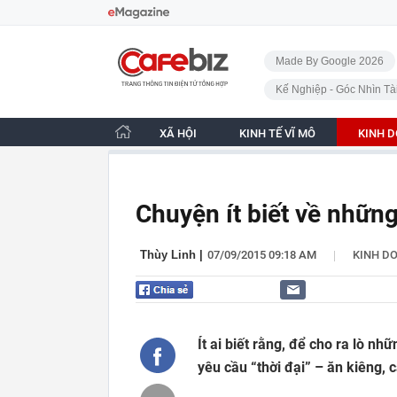
Bỏ qua điều hướng
CafeBiz - Trang chủ
Made By Google 2026
Kế Nghiệp - Góc Nhìn Tà
XÃ HỘI
KINH TẾ VĨ MÔ
KINH 
Chuyện ít biết về những
|
Thùy Linh
|
07/09/2015 09:18 AM
KINH D
Ít ai biết rằng, để cho ra lò n
yêu cầu “thời đại” – ăn kiêng, 