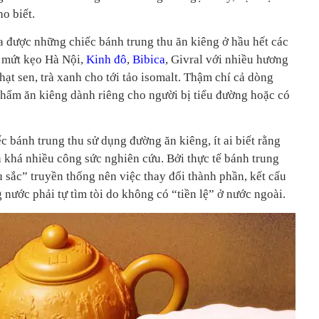
o biết.
a được những chiếc bánh trung thu ăn kiêng ở hầu hết các
 mứt kẹo Hà Nội,
Kinh đô
,
Bibica
, Givral với nhiều hương
hạt sen, trà xanh cho tới tảo isomalt. Thậm chí cả dòng
hẩm ăn kiêng dành riêng cho người bị tiểu đường hoặc có
c bánh trung thu sử dụng đường ăn kiêng, ít ai biết rằng
n khá nhiều công sức nghiên cứu. Bởi thực tế bánh trung
 sắc” truyền thống nên việc thay đổi thành phần, kết cấu
 nước phải tự tìm tòi do không có “tiền lệ” ở nước ngoài.