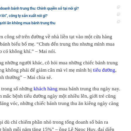
 doanh bánh trung thu: Chính quyền sở tại nói gì?
lời”, công ty sản xuất nói gì?
ười ăn không mua bánh trung thu
n công sở trên đường về nhà liền tạt vào một cửa hàng
bánh biếu bố mẹ. “Chưa đến trung thu nhưng mình mua
o có không khí.” – Mai nói.
ng những người khác, cô hỏi mua những chiếc bánh trung
ng không phải để giảm cân mà vì mẹ mình bị
tiểu đường
,
nh thường” – Mai chia sẻ.
t trong số những
khách hàng
mua bánh trung thu ngày nay.
 mắc bệnh tiểu đường ngày một nhiều lên, giới trẻ cũng
 dáng vóc, những chiếc bánh trung thu ăn kiêng ngày càng
ại dù chỉ chiếm phần nhỏ trong tổng doanh số bán ra
ng bình mỗi năm tăng 15%” – ông Lê Ngọc Huy, đại diện