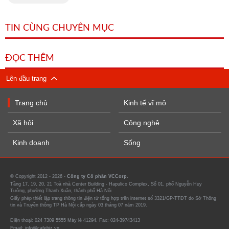
TIN CÙNG CHUYÊN MỤC
ĐỌC THÊM
Lên đầu trang
Trang chủ
Kinh tế vĩ mô
Xã hội
Công nghệ
Kinh doanh
Sống
© Copyright 2012 - 2026 -
Công ty Cổ phần VCCorp.
Tầng 17, 19, 20, 21 Toà nhà Center Building - Hapulico Complex, Số 01, phố Nguyễn Huy
Tưởng, phường Thanh Xuân, thành phố Hà Nội
Giấy phép thiết lập trang thông tin điện tử tổng hợp trên internet số 3321/GP-TTĐT do Sở Thông
tin và Truyền thông TP Hà Nội cấp ngày 03 tháng 07 năm 2019.
Điện thoại: 024 7309 5555 Máy lẻ 41294. Fax: 024-39743413
Email: info@cafebiz.vn