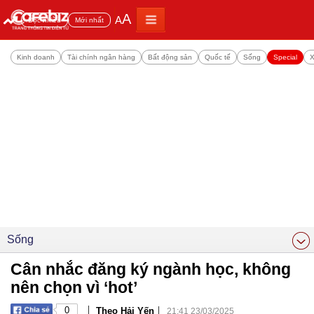
A
A
Đọc nhiều
Mới nhất
Kinh doanh
Tài chính ngân hàng
Bất động sản
Quốc tế
Sống
Special
X
Sống
Cân nhắc đăng ký ngành học, không
nên chọn vì ‘hot’
|
|
0
Theo Hải Yến
21:41 23/03/2025