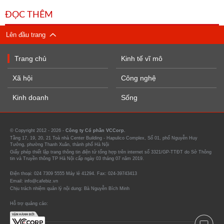
ĐỌC THÊM
Lên đầu trang
Trang chủ
Kinh tế vĩ mô
Xã hội
Công nghệ
Kinh doanh
Sống
© Copyright 2012 - 2026 -
Công ty Cổ phần VCCorp.
Tầng 17, 19, 20, 21 Toà nhà Center Building - Hapulico Complex, Số 01, phố Nguyễn Huy
Tưởng, phường Thanh Xuân, thành phố Hà Nội
Giấy phép thiết lập trang thông tin điện tử tổng hợp trên internet số 3321/GP-TTĐT do Sở Thông
tin và Truyền thông TP Hà Nội cấp ngày 03 tháng 07 năm 2019.
Điện thoại: 024 7309 5555 Máy lẻ 41294. Fax: 024-39743413
Email: info@cafebiz.vn
Chịu trách nhiệm quản lý nội dung: Bà Nguyễn Bích Minh
Hỗ trợ quảng cáo: