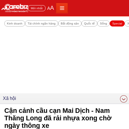
A
A
Đọc nhiều
Mới nhất
Kinh doanh
Tài chính ngân hàng
Bất động sản
Quốc tế
Sống
Special
X
Xã hội
Cận cảnh cầu cạn Mai Dịch - Nam
Thăng Long đã rải nhựa xong chờ
ngày thông xe