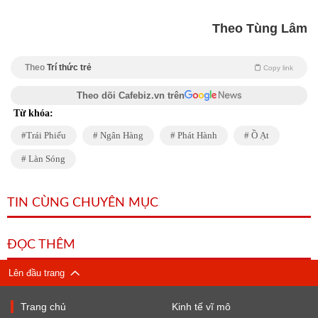
Theo Tùng Lâm
Theo
Trí thức trẻ
Copy link
Theo dõi Cafebiz.vn trên
Từ khóa:
Trái Phiếu
Ngân Hàng
Phát Hành
Ồ Ạt
Làn Sóng
TIN CÙNG CHUYÊN MỤC
ĐỌC THÊM
Lên đầu trang
Trang chủ
Kinh tế vĩ mô