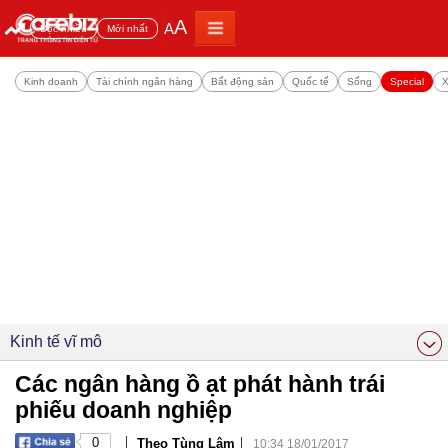
A
A
Đọc nhiều
Mới nhất
Kinh doanh
Tài chính ngân hàng
Bất động sản
Quốc tế
Sống
Special
X
Kinh tế vĩ mô
Các ngân hàng ồ ạt phát hành trái
phiếu doanh nghiệp
|
|
0
Theo Tùng Lâm
10:34 18/01/2017