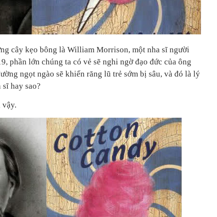
ững cây kẹo bông là William Morrison, một nha sĩ người
9, phần lớn chúng ta có vẻ sẽ nghi ngờ đạo đức của ông
ờng ngọt ngào sẽ khiến răng lũ trẻ sớm bị sâu, và đó là lý
 sĩ hay sao?
 vậy.