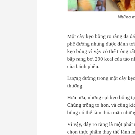
Những mó
Một cây kẹo bông rõ ràng đã đá
phê đường nhưng được đánh tơi 
kẹo bông vì vậy có thể trông rấ
bắp rang bơ, 290 kcal của táo 
của bánh phễu.
Lượng đường trong một cây kẹo 
thường.
Hơn nữa, những sợi kẹo bông tạo 
Chúng trông to hơn, và cũng kíc
bông có thể làm thỏa mãn những 
Vì vậy, đây rõ ràng là một phát
chọn thực phẩm thay thế lành m