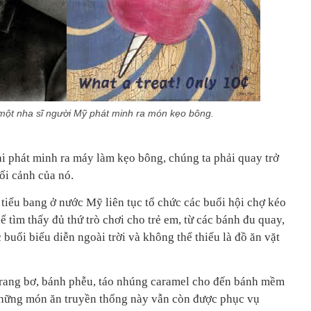
 một nha sĩ người Mỹ phát minh ra món kẹo bông.
lại phát minh ra máy làm kẹo bông, chúng ta phải quay trở
bối cảnh của nó.
tiểu bang ở nước Mỹ liên tục tổ chức các buổi hội chợ kéo
ể tìm thấy đủ thứ trò chơi cho trẻ em, từ các bánh đu quay,
c buổi biểu diễn ngoài trời và không thể thiếu là đồ ăn vặt
 rang bơ, bánh phễu, táo nhúng caramel cho đến bánh mềm
những món ăn truyền thống này vẫn còn được phục vụ