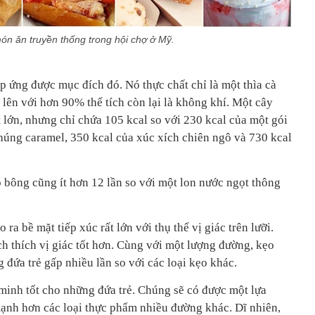
n ăn truyền thống trong hội chợ ở Mỹ.
p ứng được mục đích đó. Nó thực chất chỉ là một thìa cà
lên với hơn 90% thể tích còn lại là không khí. Một cây
t lớn, nhưng chỉ chứa 105 kcal so với 230 kcal của một gói
nhúng caramel, 350 kcal của xúc xích chiên ngô và 730 kcal
bông cũng ít hơn 12 lần so với một lon nước ngọt thông
ra bề mặt tiếp xúc rất lớn với thụ thể vị giác trên lưỡi.
h thích vị giác tốt hơn. Cùng với một lượng đường, kẹo
đứa trẻ gấp nhiều lần so với các loại kẹo khác.
 minh tốt cho những đứa trẻ. Chúng sẽ có được một lựa
ạnh hơn các loại thực phẩm nhiều đường khác. Dĩ nhiên,