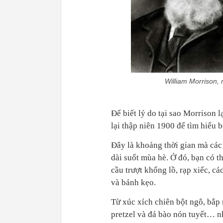
William Morrison,
Để biết lý do tại sao Morrison 
lại thập niên 1900 để tìm hiểu 
Đây là khoảng thời gian mà các 
dài suốt mùa hè. Ở đó, bạn có th
cầu trượt khổng lồ, rạp xiếc, cá
và bánh kẹo.
Từ xúc xích chiên bột ngô, bắp
pretzel và đá bào nón tuyết… 