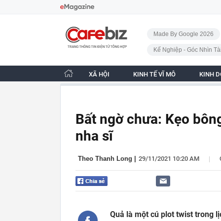
Bỏ qua điều hướng
CafeBiz - Trang chủ
Made By Google 2026
Kế Nghiệp - Góc Nhìn Tà
XÃ HỘI
KINH TẾ VĨ MÔ
KINH 
Bất ngờ chưa: Kẹo bông
nha sĩ
|
Theo Thanh Long
|
29/11/2021 10:20 AM
Quả là một cú plot twist trong