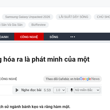
Samsung Galaxy Unpacked 2026
LÃI SUẤT DẬY SÓNG
CHỦ SHO
i Sản Và Gia Sản
BizReview
DOANH
CÔNG NGHỆ
SỐNG
 hóa ra là phát minh của một
CÔNG NGHỆ
Theo dõi Cafebiz.vn trên
5:59
Nghe đọc bài
 lịch sử ngành bánh kẹo và răng hàm mặt.