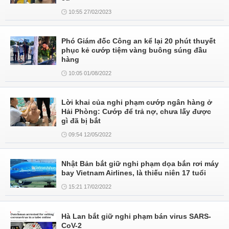
10:55 27/02/2023
Phó Giám đốc Công an kể lại 20 phút thuyết
phục kẻ cướp tiệm vàng buông súng đầu
hàng
10:05 01/08/2022
Lời khai của nghi phạm cướp ngân hàng ở
Hải Phòng: Cướp để trả nợ, chưa lấy được
gì đã bị bắt
09:54 12/05/2022
Nhật Bản bắt giữ nghi phạm dọa bắn rơi máy
bay Vietnam Airlines, là thiếu niên 17 tuổi
15:21 17/02/2022
Hà Lan bắt giữ nghi phạm bán virus SARS-
CoV-2