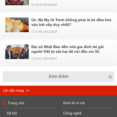
09:16 26/10/2019
Úc: Bà My Ut Trinh không phải là kẻ đâm kim
vào trái cây duy nhất?
13:48 14/11/2018
Đại sứ Nhật Bản đến nhà gia đình bé gái
người Việt bị sát hại để cúi đầu xin lỗi
13:01 15/04/2017
Xem thêm
Lên đầu trang
Trang chủ
Kinh tế vĩ mô
Xã hội
Công nghệ