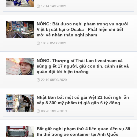
17:14 14/12/2021
NÓNG: Bắt được nghi phạm trong vụ người
Việt bị sát hại ở Osaka - Phát hiện chi tiết
mới về nhân thân nghi phạm
10:56 05/08/2021
NÓNG: Thượng sĩ Thái Lan livestream xả
súng giết 17 người, giữ con tin, cảnh sát và
quân đội tới hiện trường
22:19 08/02/2020
Nhật Bản bắt một cô gái Việt 21 tuổi nghi ăn
cắp 8.300 mỹ phẩm trị giá gần 6 tỷ đồng
08:28 18/12/2019
Bắt giữ nghi phạm thứ 4 liên quan đến vụ 39
thi thể trong xe container tại Anh Quốc