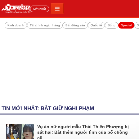
Đọc nhiều
Mới nhất
Kinh doanh
Tài chính ngân hàng
Bất động sản
Quốc tế
Sống
Special
X
TIN MỚI NHẤT: BẮT GIỮ NGHI PHẠM
Vụ án nữ người mẫu Thái Thiên Phượng bị
sát hại: Bắt thêm người tình của bố chồng
cũ