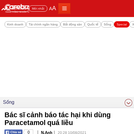
A
A
Đọc nhiều
Mới nhất
Kinh doanh
Tài chính ngân hàng
Bất động sản
Quốc tế
Sống
Special
X
Sống
Bác sĩ cảnh báo tác hại khi dùng
Paracetamol quá liều
|
|
0
N.Anh
20:28 10/08/2021