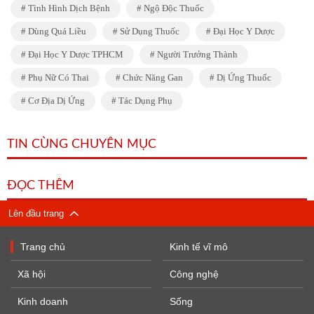
Tình Hình Dịch Bệnh
Ngộ Độc Thuốc
Dùng Quá Liều
Sử Dụng Thuốc
Đại Học Y Dược
Đại Học Y Dược TPHCM
Người Trưởng Thành
Phụ Nữ Có Thai
Chức Năng Gan
Dị Ứng Thuốc
Cơ Địa Dị Ứng
Tác Dụng Phụ
TIN CÙNG CHUYÊN MỤC
ĐỌC THÊM
Lên đầu trang
Trang chủ
Kinh tế vĩ mô
Xã hội
Công nghệ
Kinh doanh
Sống