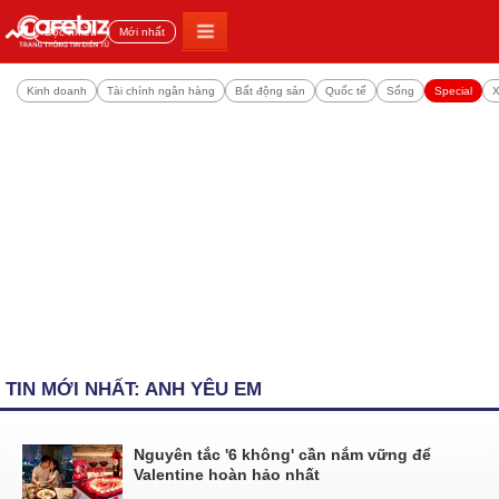
Đọc nhiều
Mới nhất
Kinh doanh
Tài chính ngân hàng
Bất động sản
Quốc tế
Sống
Special
X
TIN MỚI NHẤT: ANH YÊU EM
Nguyên tắc '6 không' cần nắm vững để
Valentine hoàn hảo nhất