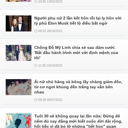
10:55 13/02/2023
Người phụ nữ 2 lần kết hôn rồi lại ly hôn với
tỷ phú Elon Musk tiết lộ điều bất ngờ
08:52 28/10/2022
Chồng Đỗ Mỹ Linh chia sẻ sau đám cưới:
'Bắt đầu hành trình mới với định mệnh của
tôi'
11:55 24/10/2022
Ái nữ chủ hãng xà bông lấy chàng giám đốc,
từ cơ ngơi khủng đến trắng tay vẫn bên
nhau
09:39 05/07/2022
Tuổi 30 sẽ không quay lại lần nữa: Đừng để
nếm đủ cay đắng mới biết cuộc đời dài rộng,
hối tiếc vì đã bỏ lỡ những "tiết học" quan