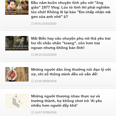
Đầu năm buôn chuyện tình yêu với "ông
giáo" 1977 Vlog: Lúc tỏ tình thì phải nghiêm
túc chứ! Không lẽ lại bảo "Em chấp nhận mã
gen của anh nhé" à?
00:51 01/02/2020
Mắt Biếc hay câu chuyện phụ nữ thà yêu trai
hư rồi chắc chắn "toang", còn hơn trai
ngoan nhưng không bản lĩnh!
08:33 21/12/2019
Những người đàn ông thường nói đạo lý với
vợ, chỉ số thông minh đều có vấn đề!
12:00 30/06/2019
Những người thương nhau thực sự và
trưởng thành, họ không chơi trò 'Ai yêu
nhiều hơn người đấy khổ'
14:07 07/05/2018