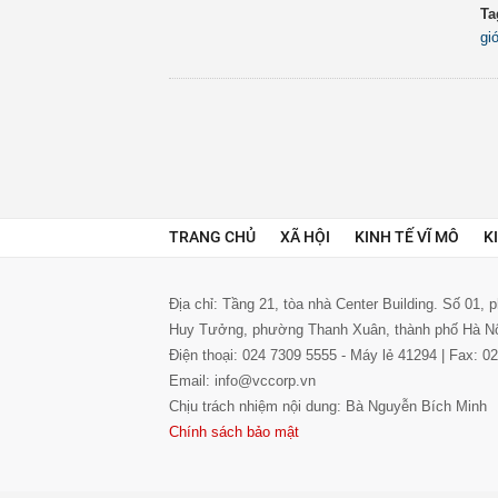
Ta
gi
TRANG CHỦ
XÃ HỘI
KINH TẾ VĨ MÔ
K
Địa chỉ: Tầng 21, tòa nhà Center Building. Số 01,
Huy Tưởng, phường Thanh Xuân, thành phố Hà N
Điện thoại: 024 7309 5555 - Máy lẻ 41294 | Fax: 
Email: info@vccorp.vn
Chịu trách nhiệm nội dung: Bà Nguyễn Bích Minh
Chính sách bảo mật