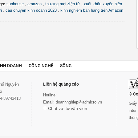
,
,
,
gs:
sunhouse
amazon
thương mại điện tử
xuất khẩu xuyên biên
,
,
ới
câu chuyện kinh doanh 2023
kinh nghiệm bán hàng trên Amazon
INH DOANH
CÔNG NGHỆ
SỐNG
Liên hệ quảng cáo
 phố Nguyễn
ội
© Co
Hotline:
024-39743413
Email:
doanhnghiep@admicro.vn
Giấy 
Chat với tư vấn viên
inte
thôn