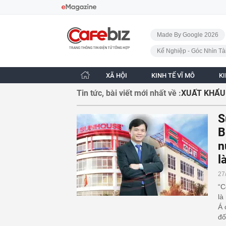
Bỏ qua điều hướng
CafeBiz - Trang chủ
Made By Google 2026
Kế Nghiệp - Góc Nhìn Tà
XÃ HỘI
KINH TẾ VĨ MÔ
K
Tin tức, bài viết mới nhất về :
XUẤT KHẨU 
S
B
n
l
27
“C
là
Á 
đố