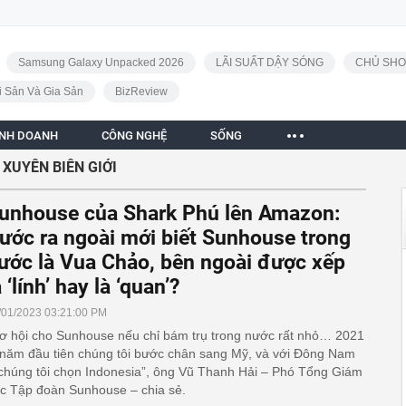
Samsung Galaxy Unpacked 2026
LÃI SUẤT DẬY SÓNG
CHỦ SHO
i Sản Và Gia Sản
BizReview
INH DOANH
CÔNG NGHỆ
SỐNG
XUYÊN BIÊN GIỚI
unhouse của Shark Phú lên Amazon:
ước ra ngoài mới biết Sunhouse trong
ước là Vua Chảo, bên ngoài được xếp
à ‘lính’ hay là ‘quan’?
/01/2023 03:21:00 PM
ơ hội cho Sunhouse nếu chỉ bám trụ trong nước rất nhỏ… 2021
 năm đầu tiên chúng tôi bước chân sang Mỹ, và với Đông Nam
chúng tôi chọn Indonesia”, ông Vũ Thanh Hải – Phó Tổng Giám
c Tập đoàn Sunhouse – chia sẻ.