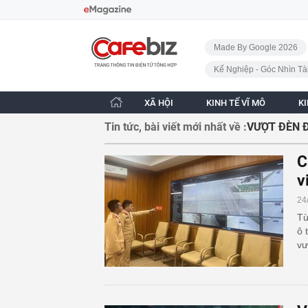
Bỏ qua điều hướng
CafeBiz - Trang chủ
Made By Google 2026
Kế Nghiệp - Góc Nhìn Tà
XÃ HỘI
KINH TẾ VĨ MÔ
K
Tin tức, bài viết mới nhất về :
VƯỢT ĐÈN 
C
v
24
Từ
ô 
vư