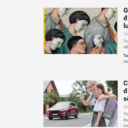
G
đ
l
19
Tr
dẫ
Ta
ch
C
đ
s
30
Th
đư
mẹ