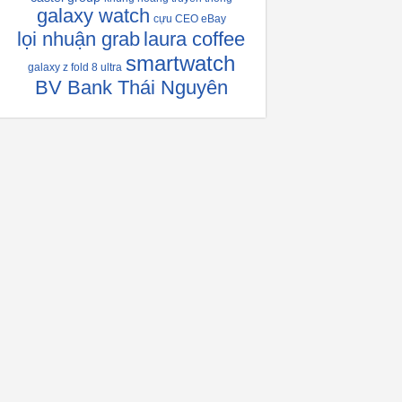
galaxy watch
cựu CEO eBay
lọi nhuận grab
laura coffee
smartwatch
galaxy z fold 8 ultra
BV Bank Thái Nguyên