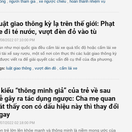
,
,
,
òng
người tham gia
xe ngược chiều
hoàn thành nhiệm vụ
uật giao thông kỳ lạ trên thế giới: Phạt
e đi té nước, vượt đèn đỏ vào tù
/08/2022 07:10:00 PM
n như mọi quốc gia đều cấm lái xe quá tốc độ hoặc cấm lái xe
i tài xế say rượu, một số nơi còn thực thi các luật giao thông kỳ
 được viết ra để giải quyết các vấn đề cụ thể của địa phương.
,
,
gs:
luật giao thông
vượt đèn đỏ
cấm lái xe
 kiểu “thông minh giả” của trẻ về sau
ễ gây ra tác dụng ngược: Cha mẹ quan
át thấy con có dấu hiệu này thì thay đổi
gay
/07/2022 02:18:00 PM
n trẻ lớn lên khỏe mạnh và thông minh là niềm mong ước của