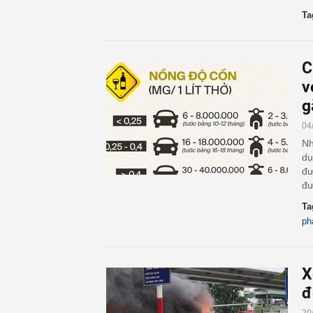
Ta
C
v
g
04
Nh
dụ
đư
đư
Ta
ph
X
đ