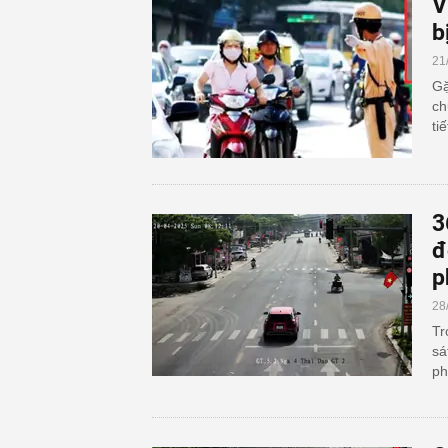
V
b
21
Gặ
ch
ti
3
đ
p
28
Tr
sá
ph