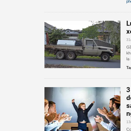
ph
L
x
31
Gầ
kh
lạ
Ta
3
d
s
n
13
Co