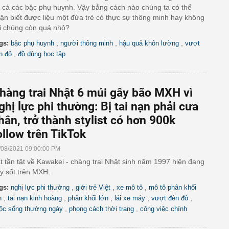
t cả các bậc phụ huynh. Vậy bằng cách nào chúng ta có thể
ận biết được liệu một đứa trẻ có thực sự thông minh hay không
i chúng còn quá nhỏ?
,
,
,
gs:
bậc phụ huynh
người thông minh
hậu quả khôn lường
vượt
,
n đỏ
đồ dùng học tập
hàng trai Nhật 6 múi gây bão MXH vì
ghị lực phi thường: Bị tai nạn phải cưa
hân, trở thành stylist có hơn 900k
ollow trên TikTok
/08/2021 09:00:00 PM
t tần tật về Kawakei - chàng trai Nhật sinh năm 1997 hiện đang
y sốt trên MXH.
,
,
,
gs:
nghị lực phi thường
giới trẻ Việt
xe mô tô
mô tô phân khối
,
,
,
,
,
n
tai nạn kinh hoàng
phân khối lớn
lái xe máy
vượt đèn đỏ
,
,
ộc sống thường ngày
phong cách thời trang
công việc chính