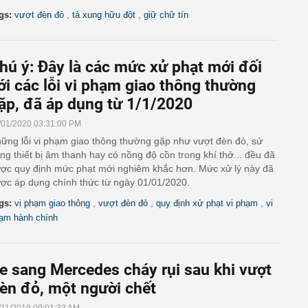
,
,
gs:
vượt đèn đỏ
tả xung hữu đột
giữ chữ tín
hú ý: Đây là các mức xử phạt mới đối
ới các lỗi vi phạm giao thông thường
ặp, đã áp dụng từ 1/1/2020
/01/2020 03:31:00 PM
ững lỗi vi phạm giao thông thường gặp như vượt đèn đỏ, sử
ng thiết bị âm thanh hay có nồng độ cồn trong khí thở... đều đã
ợc quy định mức phạt mới nghiêm khắc hơn. Mức xử lý này đã
ợc áp dụng chính thức từ ngày 01/01/2020.
,
,
,
gs:
vi phạm giao thông
vượt đèn đỏ
quy định xử phạt vi phạm
vi
ạm hành chính
e sang Mercedes cháy rụi sau khi vượt
èn đỏ, một người chết