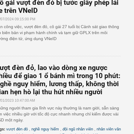
ô gái vượt đèn đỏ bị tước giấy phép lái
e trên VNeID
/07/2024 09:15:00 PM
n công việc, vượt đèn đỏ, cô gái 27 tuổi bị Cảnh sát giao thông
p biên bản vi phạm hành chính và tạm giữ GPLX trên môi
ường điện tử, ứng dụng VNeID
ượt đèn đỏ, lao vào dòng xe ngược
hiều để giao 1 ổ bánh mì trong 10 phút:
ghề nguy hiểm, lương thấp, không thời
ian hẹn hò lại thu hút nhiều người
/01/2023 10:47:00 AM
ững người tham gia lĩnh vực này thường là nam giới, sẵn sàng
m việc nhiều giờ với tốc độ cực nhanh nhưng chỉ kiếm được vài
D một ngày.
,
,
,
gs:
vượt đèn đỏ
nghề nguy hiểm
đội ngũ nhân viên
nhân viên văn