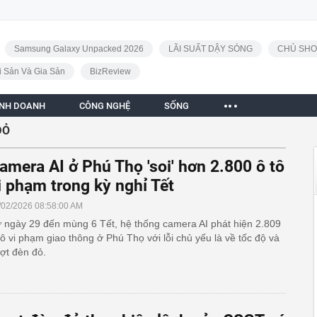
Samsung Galaxy Unpacked 2026
LÃI SUẤT DẬY SÓNG
CHỦ SHO
i Sản Và Gia Sản
BizReview
INH DOANH
CÔNG NGHỆ
SỐNG
ĐỎ
amera AI ở Phú Thọ 'soi' hơn 2.800 ô tô
i phạm trong kỳ nghỉ Tết
/02/2026 08:58:00 AM
 ngày 29 đến mùng 6 Tết, hệ thống camera AI phát hiện 2.809
tô vi phạm giao thông ở Phú Thọ với lỗi chủ yếu là về tốc độ và
ợt đèn đỏ.