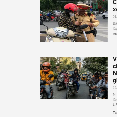
C
x
01
Bậ
lậ
tr
V
c
N
g
12
Nh
là
US
Ta