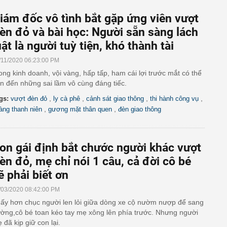
iám đốc vô tình bắt gặp ứng viên vượt
èn đỏ và bài học: Người sẵn sàng lách
uật là người tuỳ tiện, khó thành tài
/11/2020 06:23:00 PM
ong kinh doanh, vội vàng, hấp tấp, ham cái lợi trước mắt có thể
n đến những sai lầm vô cùng đáng tiếc.
,
,
,
,
gs:
vượt đèn đỏ
ly cà phê
cảnh sát giao thông
thi hành công vụ
,
,
àng thanh niên
gương mặt thân quen
đèn giao thông
on gái định bắt chước người khác vượt
èn đỏ, mẹ chỉ nói 1 câu, cả đời cô bé
ẽ phải biết ơn
/03/2020 08:42:00 PM
ấy hơn chục người len lỏi giữa dòng xe cộ nườm nượp để sang
ờng,cô bé toan kéo tay mẹ xông lên phía trước. Nhưng người
 đã kịp giữ con lại.