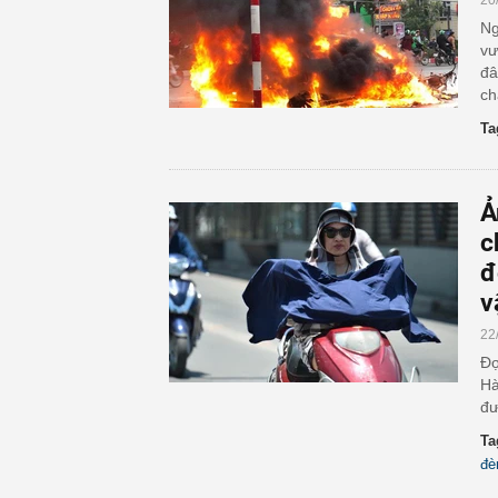
20
Ng
vư
đâ
ch
Ta
Ả
c
đ
v
22
Đợ
Hà
đư
Ta
đè