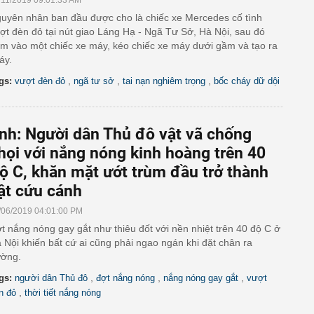
/11/2019 09:01:33 AM
uyên nhân ban đầu được cho là chiếc xe Mercedes cố tình
ợt đèn đỏ tại nút giao Láng Hạ - Ngã Tư Sở, Hà Nội, sau đó
m vào một chiếc xe máy, kéo chiếc xe máy dưới gầm và tạo ra
áy.
,
,
,
gs:
vượt đèn đỏ
ngã tư sở
tai nạn nghiêm trọng
bốc cháy dữ dội
nh: Người dân Thủ đô vật vã chống
họi với nắng nóng kinh hoàng trên 40
ộ C, khăn mặt ướt trùm đầu trở thành
ật cứu cánh
/06/2019 04:01:00 PM
t nắng nóng gay gắt như thiêu đốt với nền nhiệt trên 40 độ C ở
 Nội khiến bất cứ ai cũng phải ngao ngán khi đặt chân ra
ờng.
,
,
,
gs:
người dân Thủ đô
đợt nắng nóng
nắng nóng gay gắt
vượt
,
n đỏ
thời tiết nắng nóng