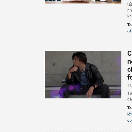
tấ
nh
kh
Ta
đè
C
n
c
f
17
Tấ
gâ
Ta
lớ
cu