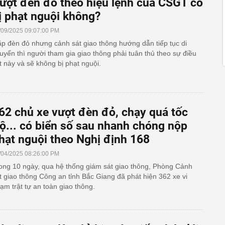
ượt đèn đỏ theo hiệu lệnh của CSGT có
ị phạt nguội không?
/09/2025 09:07:00 PM
p đèn đỏ nhưng cảnh sát giao thông hướng dẫn tiếp tục di
uyển thì người tham gia giao thông phải tuân thủ theo sự điều
ết này và sẽ không bị phạt nguội.
62 chủ xe vượt đèn đỏ, chạy quá tốc
ộ... có biển số sau nhanh chóng nộp
hạt nguội theo Nghị định 168
/04/2025 08:26:00 PM
ong 10 ngày, qua hệ thống giám sát giao thông, Phòng Cảnh
t giao thông Công an tỉnh Bắc Giang đã phát hiện 362 xe vi
ạm trật tự an toàn giao thông.