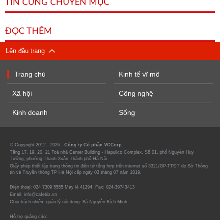
TIN CÙNG CHUYÊN MỤC
ĐỌC THÊM
Lên đầu trang
Trang chủ
Kinh tế vĩ mô
Xã hội
Công nghệ
Kinh doanh
Sống
© Copyright 2012 - 2026 -
Công ty Cổ phần VCCorp.
Tầng 17, 19, 20, 21 Toà nhà Center Building - Hapulico Complex, Số 01, phố Nguyễn Huy
Tưởng, phường Thanh Xuân, thành phố Hà Nội
Giấy phép thiết lập trang thông tin điện tử tổng hợp trên internet số 3321/GP-TTĐT do Sở Thông
tin và Truyền thông TP Hà Nội cấp ngày 03 tháng 07 năm 2019.
Điện thoại: 024 7309 5555 Máy lẻ 41294. Fax: 024-39743413
Email: info@cafebiz.vn
Chịu trách nhiệm quản lý nội dung: Bà Nguyễn Bích Minh
Hỗ trợ quảng cáo: