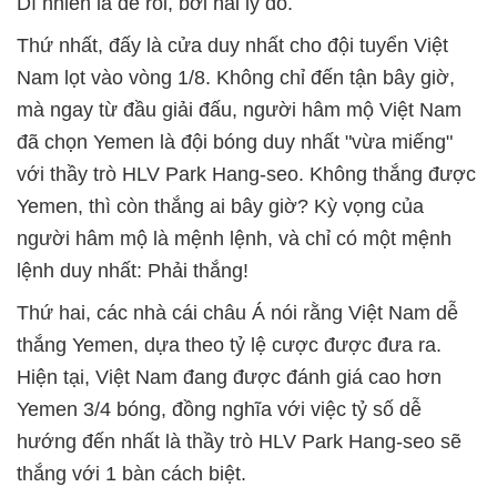
Dĩ nhiên là dễ rồi, bởi hai lý do.
Thứ nhất, đấy là cửa duy nhất cho đội tuyển Việt
Nam lọt vào vòng 1/8. Không chỉ đến tận bây giờ,
mà ngay từ đầu giải đấu, người hâm mộ Việt Nam
đã chọn Yemen là đội bóng duy nhất "vừa miếng"
với thầy trò HLV Park Hang-seo. Không thắng được
Yemen, thì còn thắng ai bây giờ? Kỳ vọng của
người hâm mộ là mệnh lệnh, và chỉ có một mệnh
lệnh duy nhất: Phải thắng!
Thứ hai, các nhà cái châu Á nói rằng Việt Nam dễ
thắng Yemen, dựa theo tỷ lệ cược được đưa ra.
Hiện tại, Việt Nam đang được đánh giá cao hơn
Yemen 3/4 bóng, đồng nghĩa với việc tỷ số dễ
hướng đến nhất là thầy trò HLV Park Hang-seo sẽ
thắng với 1 bàn cách biệt.