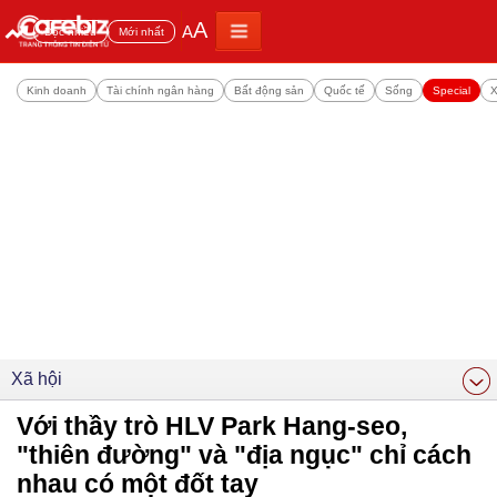
A
A
Đọc nhiều
Mới nhất
Kinh doanh
Tài chính ngân hàng
Bất động sản
Quốc tế
Sống
Special
X
Xã hội
Với thầy trò HLV Park Hang-seo,
"thiên đường" và "địa ngục" chỉ cách
nhau có một đốt tay