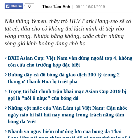
|
|
0
Theo Tâm Anh
09:11 16/01/2019
Nếu thắng Yemen, thầy trò HLV Park Hang-seo sẽ có
tất cả, dẫu cho có không thể lách mình đi tiếp vào
vòng trong. Nhược bằng không, chắc chắn những
sóng gió kinh hoàng đang chờ họ.
BXH Asian Cup: Việt Nam vẫn đứng ngoài top 4, không
còn cửa cho trường hợp đặc biệt
Đường dây cá độ bóng đá giao dịch 300 tỷ trong 2
tháng ở Thanh Hoá bị triệt phá
Trọng tài bắt chính trận khai mạc Asian Cup 2019 bị
gọi là "nỗi ô nhục" của bóng đá
Những cột mốc của Văn Lâm tại Việt Nam: Cậu nhóc
ngày nào bị hắt hủi nay mang trọng trách nâng tầm
bóng đá Việt
Nhanh và nguy hiểm như ông lớn của bóng đá Thái