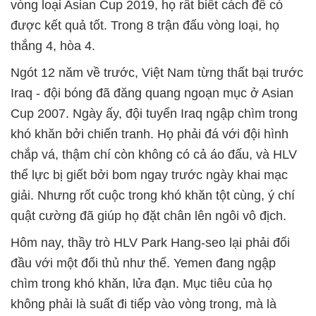
vòng loại Asian Cup 2019, họ rất biết cách để có
được kết quả tốt. Trong 8 trận đấu vòng loại, họ
thắng 4, hòa 4.
Ngót 12 năm về trước, Việt Nam từng thất bại trước
Iraq - đội bóng đã đăng quang ngoạn mục ở Asian
Cup 2007. Ngày ấy, đội tuyển Iraq ngập chìm trong
khó khăn bởi chiến tranh. Họ phải đá với đội hình
chắp vá, thậm chí còn không có cả áo đấu, và HLV
thể lực bị giết bởi bom ngay trước ngày khai mạc
giải. Nhưng rốt cuộc trong khó khăn tột cùng, ý chí
quật cường đã giúp họ đặt chân lên ngôi vô địch.
Hôm nay, thầy trò HLV Park Hang-seo lại phải đối
đầu với một đối thủ như thế. Yemen đang ngập
chìm trong khó khăn, lửa đạn. Mục tiêu của họ
không phải là suất đi tiếp vào vòng trong, mà là