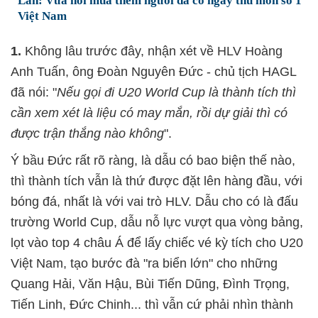
Lan: Vừa nói mua thêm người đã có ngay thủ môn số 1
Việt Nam
1.
Không lâu trước đây, nhận xét về HLV Hoàng
Anh Tuấn, ông Đoàn Nguyên Đức - chủ tịch HAGL
đã nói: "
Nếu gọi đi U20 World Cup là thành tích thì
cần xem xét là liệu có may mắn, rồi dự giải thì có
được trận thắng nào không
".
Ý bầu Đức rất rõ ràng, là dẫu có bao biện thế nào,
thì thành tích vẫn là thứ được đặt lên hàng đầu, với
bóng đá, nhất là với vai trò HLV. Dẫu cho có là đấu
trường World Cup, dẫu nỗ lực vượt qua vòng bảng,
lọt vào top 4 châu Á để lấy chiếc vé kỳ tích cho U20
Việt Nam, tạo bước đà "ra biển lớn" cho những
Quang Hải, Văn Hậu, Bùi Tiến Dũng, Đình Trọng,
Tiến Linh, Đức Chinh... thì vẫn cứ phải nhìn thành