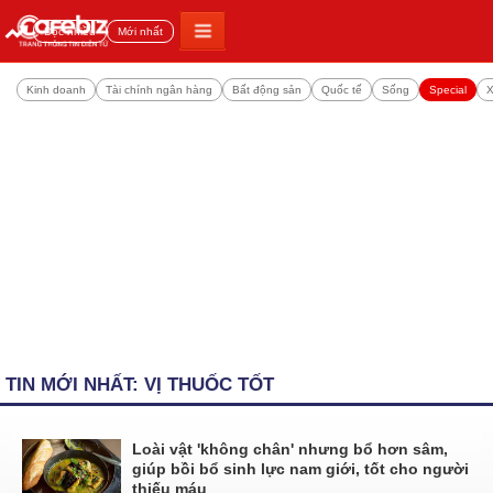
Đọc nhiều
Mới nhất
Kinh doanh
Tài chính ngân hàng
Bất động sản
Quốc tế
Sống
Special
X
TIN MỚI NHẤT: VỊ THUỐC TỐT
Loài vật 'không chân' nhưng bổ hơn sâm,
giúp bồi bổ sinh lực nam giới, tốt cho người
thiếu máu