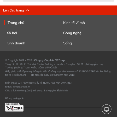
Lên đầu trang
Trang chủ
Kinh tế vĩ mô
Xã hội
Công nghệ
Kinh doanh
Sống
© Copyright 2012 - 2026 -
Công ty Cổ phần VCCorp.
Tầng 17, 19, 20, 21 Toà nhà Center Building - Hapulico Complex, Số 01, phố Nguyễn Huy
Tưởng, phường Thanh Xuân, thành phố Hà Nội
Giấy phép thiết lập trang thông tin điện tử tổng hợp trên internet số 3321/GP-TTĐT do Sở Thông
tin và Truyền thông TP Hà Nội cấp ngày 03 tháng 07 năm 2019.
Điện thoại: 024 7309 5555 Máy lẻ 41294. Fax: 024-39743413
Email: info@cafebiz.vn
Chịu trách nhiệm quản lý nội dung: Bà Nguyễn Bích Minh
Hỗ trợ quảng cáo: