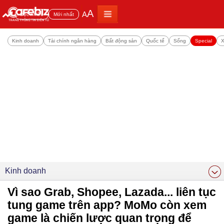
A
A
Đọc nhiều
Mới nhất
Kinh doanh
Tài chính ngân hàng
Bất động sản
Quốc tế
Sống
Special
X
Kinh doanh
Vì sao Grab, Shopee, Lazada... liên tục
tung game trên app? MoMo còn xem
game là chiến lược quan trọng để