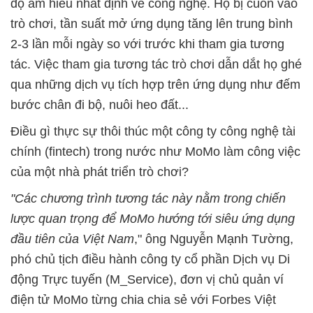
độ am hiểu nhất định về công nghệ. Họ bị cuốn vào
trò chơi, tần suất mở ứng dụng tăng lên trung bình
2-3 lần mỗi ngày so với trước khi tham gia tương
tác. Việc tham gia tương tác trò chơi dẫn dắt họ ghé
qua những dịch vụ tích hợp trên ứng dụng như đếm
bước chân đi bộ, nuôi heo đất...
Điều gì thực sự thôi thúc một công ty công nghệ tài
chính (fintech) trong nước như MoMo làm công việc
của một nhà phát triển trò chơi?
"Các chương trình tương tác này nằm trong chiến
lược quan trọng để MoMo hướng tới siêu ứng dụng
đầu tiên của Việt Nam
," ông Nguyễn Mạnh Tường,
phó chủ tịch điều hành công ty cổ phần Dịch vụ Di
động Trực tuyến (M_Service), đơn vị chủ quản ví
điện tử MoMo từng chia chia sẻ với Forbes Việt