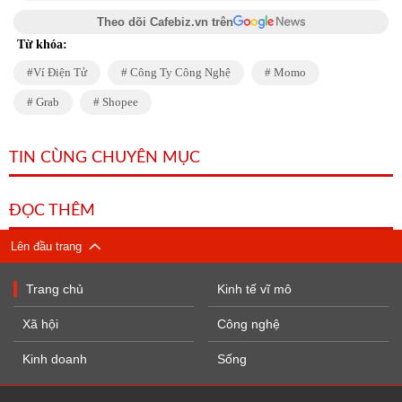
Theo dõi Cafebiz.vn trên
Từ khóa:
Ví Điện Tử
Công Ty Công Nghệ
Momo
Grab
Shopee
TIN CÙNG CHUYÊN MỤC
ĐỌC THÊM
Lên đầu trang
Trang chủ
Kinh tế vĩ mô
Xã hội
Công nghệ
Kinh doanh
Sống