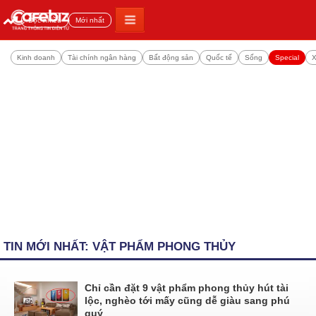
Đọc nhiều
Mới nhất
Kinh doanh
Tài chính ngân hàng
Bất động sản
Quốc tế
Sống
Special
X
TIN MỚI NHẤT: VẬT PHẨM PHONG THỦY
Chỉ cần đặt 9 vật phẩm phong thủy hút tài
lộc, nghèo tới mấy cũng dễ giàu sang phú
quý