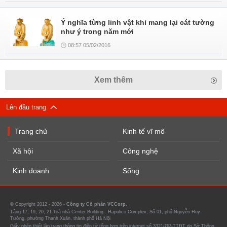
Ý nghĩa từng linh vật khỉ mang lại cát tường
như ý trong năm mới
08:57 05/02/2016
Xem thêm
Lên đầu trang
Trang chủ
Kinh tế vĩ mô
Xã hội
Công nghệ
Kinh doanh
Sống
© Copyright 2012 - 2026 -
Công ty Cổ phần VCCorp.
Tầng 17, 19, 20, 21 Toà nhà Center Building - Hapulico Complex, Số 01, phố Nguyễn Huy
Tưởng, phường Thanh Xuân, thành phố Hà Nội
Giấy phép thiết lập trang thông tin điện tử tổng hợp trên internet số 3321/GP-TTĐT do Sở Thông